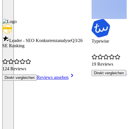
Leader - SEO Konkurrenzanalyse
Q3/26
Typewise
SE Ranking
19 Reviews
124 Reviews
R
Direkt vergleichen
Reviews ansehen
Direkt vergleichen