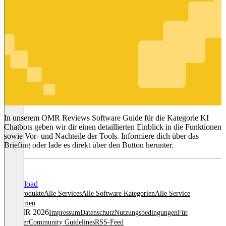
KI Chatbots
In unserem OMR Reviews Software Guide für die Kategorie KI
Chatbots geben wir dir einen detaillierten Einblick in die Funktionen
sowie Vor- und Nachteile der Tools. Informiere dich über das
Briefing oder lade es direkt über den Button herunter.
Download
Alle Produkte
Alle Services
Alle Software Kategorien
Alle Service
Kategorien
© OMR 2026
Impressum
Datenschutz
Nutzungsbedingungen
Für
Anbieter
Community Guidelines
RSS-Feed