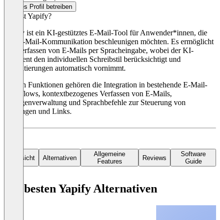
Dieses Profil betreiben
Was ist Yapify?
Yapify ist ein KI-gestütztes E-Mail-Tool für Anwender*innen, die
ihre E-Mail-Kommunikation beschleunigen möchten. Es ermöglicht
das Verfassen von E-Mails per Spracheingabe, wobei der KI-
Assistent den individuellen Schreibstil berücksichtigt und
Formatierungen automatisch vornimmt.
Zu den Funktionen gehören die Integration in bestehende E-Mail-
Workflows, kontextbezogenes Verfassen von E-Mails,
Vorlagenverwaltung und Sprachbefehle zur Steuerung von
Anhängen und Links.
Informationen zur Preisgestaltung sind auf der Webseite des
Software-Anbieters erhältlich.
Allgemeine
Software
Übersicht
Alternativen
Reviews
Features
Guide
Die besten Yapify Alternativen