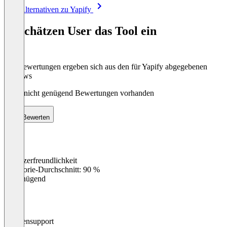
Item
Alle Alternativen zu Yapify
1
of
So schätzen User das Tool ein
8
Die Bewertungen ergeben sich aus den für Yapify abgegebenen
Reviews
Noch nicht genügend Bewertungen vorhanden
Bewerten
Benutzerfreundlichkeit
0
%
Kategorie-Durchschnitt: 90 %
Ungenügend
Kundensupport
0
%