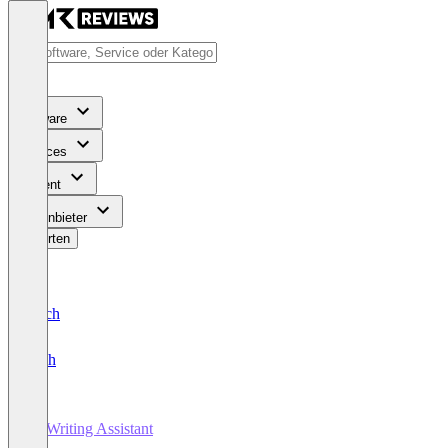
Software
Services
Content
Für Anbieter
Bewerten
Deutsch
English
AI Writing Assistant