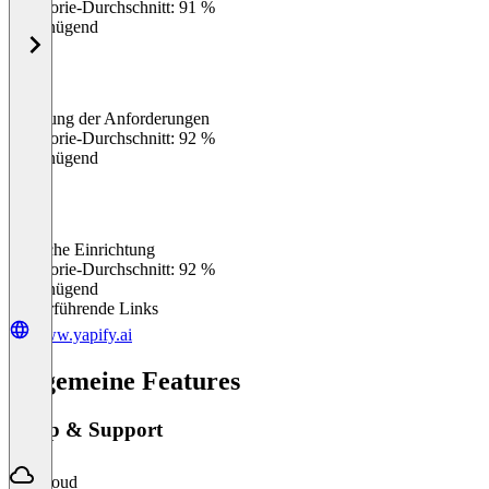
Kategorie-Durchschnitt: 91 %
Ungenügend
Erfüllung der Anforderungen
0
%
Kategorie-Durchschnitt: 92 %
Ungenügend
Einfache Einrichtung
0
%
Kategorie-Durchschnitt: 92 %
Ungenügend
Weiterführende Links
www.yapify.ai
Allgemeine Features
Setup & Support
Cloud