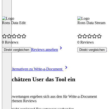
Rons Data Edit
Rons Data Stream
0 Reviews
0 Reviews
Reviews ansehen
R
Direkt vergleichen
Direkt vergleichen
Item
Alle Alternativen zu Write-a-Document
1
of
So schätzen User das Tool ein
8
Die Bewertungen ergeben sich aus den für Write-a-Document
abgegebenen Reviews