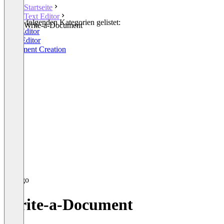
Startseite
Text Editor
In den folgenden Kategorien gelistet:
Write-a-Document
Text Editor
PDF Editor
Document Creation
Write-a-Document