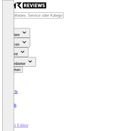
Software
Services
Content
Für Anbieter
Bewerten
Deutsch
English
Text Editor