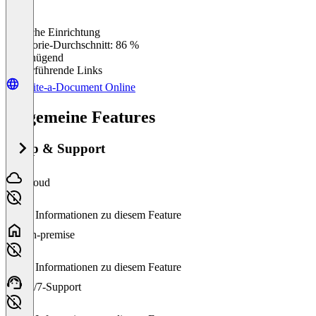
Einfache Einrichtung
0
%
Kategorie-Durchschnitt: 86 %
Ungenügend
Weiterführende Links
Write-a-Document Online
Allgemeine Features
Setup & Support
Cloud
Keine Informationen zu diesem Feature
On-premise
Keine Informationen zu diesem Feature
24/7-Support