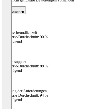
Noch nicht genügend Bewertungen vorhanden
Bewerten
Benutzerfreundlichkeit
0
%
Kategorie-Durchschnitt: 90 %
Ungenügend
Kundensupport
0
%
Kategorie-Durchschnitt: 88 %
Ungenügend
Erfüllung der Anforderungen
0
%
Kategorie-Durchschnitt: 94 %
Ungenügend