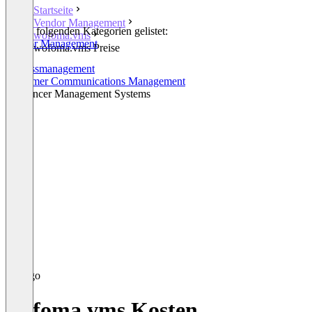
Startseite
Vendor Management
In den folgenden Kategorien gelistet:
wofoma.vms
Vendor Management
wofoma.vms Preise
CRM
Prozessmanagement
Customer Communications Management
Freelancer Management Systems
wofoma.vms Kosten