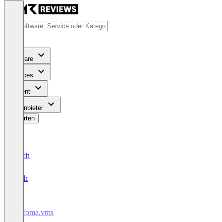
Software
Services
Content
Für Anbieter
Bewerten
Deutsch
English
wofoma.vms