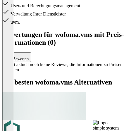
User- und Berechtigungsmanagement
Verwaltung Ihrer Dienstleister
uvm.
Item
1
Bewertungen für wofoma.vms mit Preis-
of
Informationen (0)
1
Bewerten
Es gibt aktuell noch keine Reviews, die Informationen zu Preisen
enthalten.
Die besten wofoma.vms Alternativen
simple system