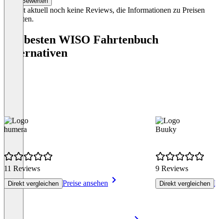
Bewerten
Es gibt aktuell noch keine Reviews, die Informationen zu Preisen
enthalten.
Die besten WISO Fahrtenbuch
Alternativen
humera
Buuky
11 Reviews
9 Reviews
Preise ansehen
P
Direkt vergleichen
Direkt vergleichen
Item