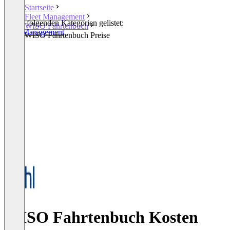
Startseite
Fleet Management
In den folgenden Kategorien gelistet:
WISO Fahrtenbuch
Fleet Management
WISO Fahrtenbuch Preise
WISO Fahrtenbuch Kosten