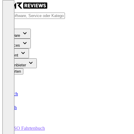
Software
Services
Content
Für Anbieter
Bewerten
Deutsch
English
WISO Fahrtenbuch