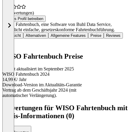
(0 Bewertungen)
Dieses Profil betreiben
WISO Fahrtenbuch, eine Software von Buhl Data Service,
ermöglicht einfache, gesetzeskonforme Fahrtenbuchführung.
Übersicht
Alternativen
Allgemeine Features
Preise
Reviews
WISO Fahrtenbuch Preise
Zuletzt aktualisiert im September 2025
WISO Fahrtenbuch 2024
14,99 €
/ Jahr
Download-Version im Aktualitäts-Garantie
Vertrag ab dem Geschäftsjahr 2024 (mit
automatischer Verlängerung).
Item
1
Bewertungen für WISO Fahrtenbuch mit
of
Preis-Informationen (0)
1