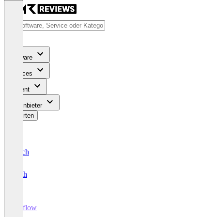
Software
Services
Content
Für Anbieter
Bewerten
Deutsch
English
Weflow