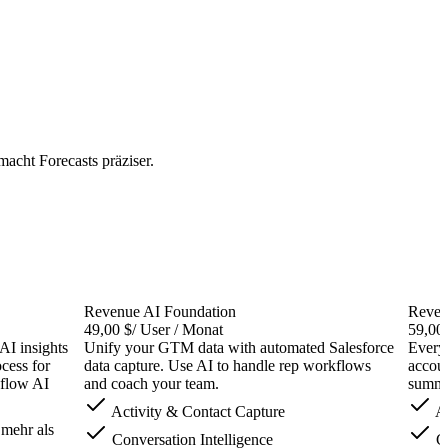
macht Forecasts präziser.
Revenue AI Foundation
Reven
49,00 $
/ User / Monat
59,00
AI insights
Unify your GTM data with automated Salesforce
Everyt
ocess for
data capture. Use AI to handle rep workflows
accoun
eflow AI
and coach your team.
summar
Activity & Contact Capture
Ac
mehr als
Conversation Intelligence
Co