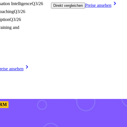
ation Intelligence
Q3/26
Preise ansehen
Direkt vergleichen
Coaching
Q3/26
iption
Q3/26
raining and
reise ansehen
RM