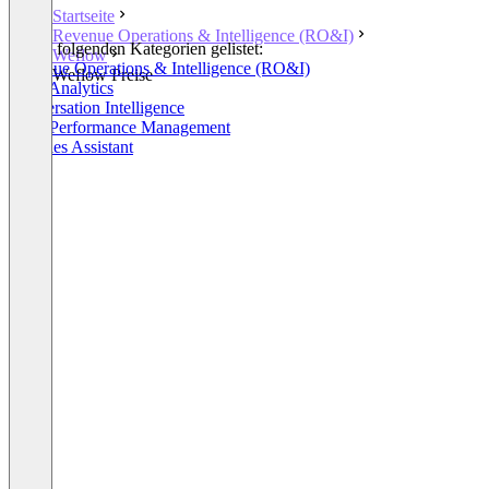
Startseite
Revenue Operations & Intelligence (RO&I)
In den folgenden Kategorien gelistet:
Weflow
Revenue Operations & Intelligence (RO&I)
Weflow Preise
Sales Analytics
Conversation Intelligence
Sales Performance Management
AI Sales Assistant