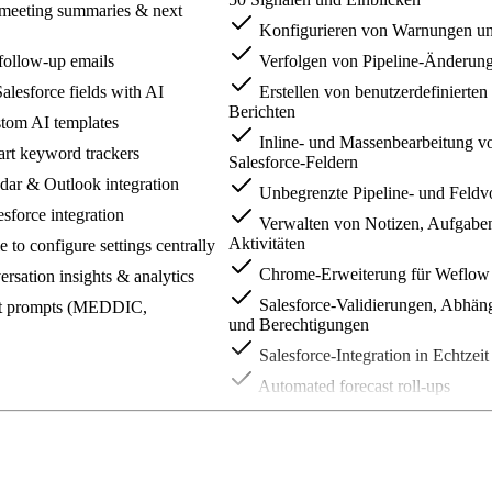
meeting summaries & next
Konfigurieren von Warnungen u
follow-up emails
Verfolgen von Pipeline-Änderun
lesforce fields with AI
Erstellen von benutzerdefinierten 
Berichten
tom AI templates
Inline- und Massenbearbeitung v
rt keyword trackers
Salesforce-Feldern
ar & Outlook integration
Unbegrenzte Pipeline- und Feldv
sforce integration
Verwalten von Notizen, Aufgabe
Aktivitäten
to configure settings centrally
Chrome-Erweiterung für Weflow 
ersation insights & analytics
Salesforce-Validierungen, Abhäng
lt prompts (MEDDIC,
und Berechtigungen
Salesforce-Integration in Echtzeit
Automated forecast roll-ups
Deal-by-deal, rep-by-rep forecast
submissions
Setup quotas to see & manage re
metrics