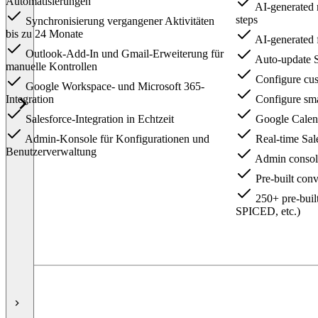
Automatisierungen
AI-generated 
steps
Synchronisierung vergangener Aktivitäten
bis zu 24 Monate
AI-generated 
Outlook-Add-In und Gmail-Erweiterung für
Auto-update Sa
manuelle Kontrollen
Configure cus
Google Workspace- und Microsoft 365-
Integration
Configure sma
Salesforce-Integration in Echtzeit
Google Calend
Admin-Konsole für Konfigurationen und
Real-time Sale
Benutzerverwaltung
Admin console 
Pre-built conv
250+ pre-bui
SPICED, etc.)