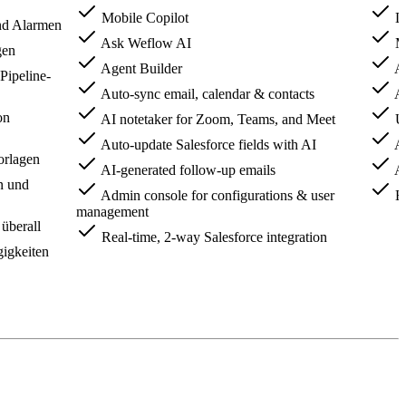
Mobile Copilot
De
nd Alarmen
Ask Weflow AI
Mo
gen
Agent Builder
As
Pipeline-
Auto-sync email, calendar & contacts
Ag
on
AI notetaker for Zoom, Teams, and Meet
Un
Auto-update Salesforce fields with AI
AI
orlagen
AI-generated follow-up emails
AI
n und
Admin console for configurations & user
Bu
management
überall
Real-time, 2-way Salesforce integration
igkeiten
venue