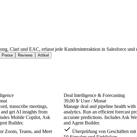
Gong, Clari und EAC, erfasst jede Kundeninteraktion in Salesforce und 
Preise
Reviews
Artikel
ligence
Deal Intelligence & Forecasting
onat
39,00 $
/ User / Monat
cord, transcribe meetings,
Manage deal and pipeline health with 
 and get AI insights from
analytics. Run an efficient forecast pr
cludes Mobile Copilot, Ask
accurate predictions. Includes Ask W
ent Builder.
and Agent Builder.
for Zoom, Teams, and Meet
Überprüfung von Geschäften mit 
50 Signalen und Einblicken