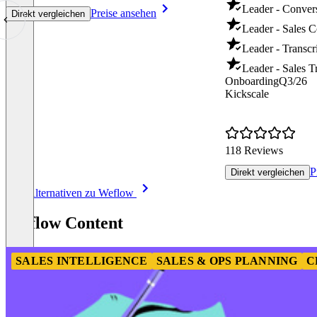
Leader - Convers
Preise ansehen
Direkt vergleichen
Leader - Sales 
Leader - Transcr
Leader - Sales T
Onboarding
Q3/26
Kickscale
118 Reviews
P
Direkt vergleichen
Item
Alle Alternativen zu Weflow
1
of
Weflow Content
8
SALES INTELLIGENCE
SALES & OPS PLANNING
C