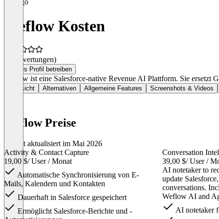
Weflow Kosten
(0 Bewertungen)
Dieses Profil betreiben
Weflow ist eine Salesforce-native Revenue AI Plattform. Sie ersetzt 
Übersicht
Alternativen
Allgemeine Features
Screenshots & Videos
Weflow Preise
Zuletzt aktualisiert im Mai 2026
Activity & Contact Capture
Conversation Intel
19,00 $
/ User / Monat
39,00 $
/ User / M
AI notetaker to re
Automatische Synchronisierung von E-
update Salesforce,
Mails, Kalendern und Kontakten
conversations. In
Weflow AI and Ag
Dauerhaft in Salesforce gespeichert
AI notetaker 
Ermöglicht Salesforce-Berichte und -