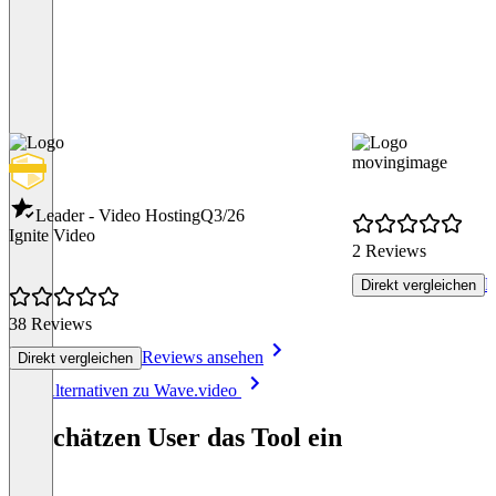
movingimage
Leader - Video Hosting
Q3/26
Ignite Video
2 Reviews
R
Direkt vergleichen
38 Reviews
Reviews ansehen
Direkt vergleichen
Item
Alle Alternativen zu Wave.video
1
of
So schätzen User das Tool ein
8