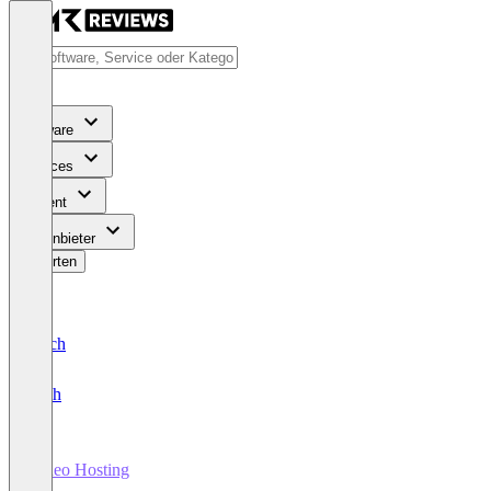
Software
Services
Content
Für Anbieter
Bewerten
Deutsch
English
Video Hosting