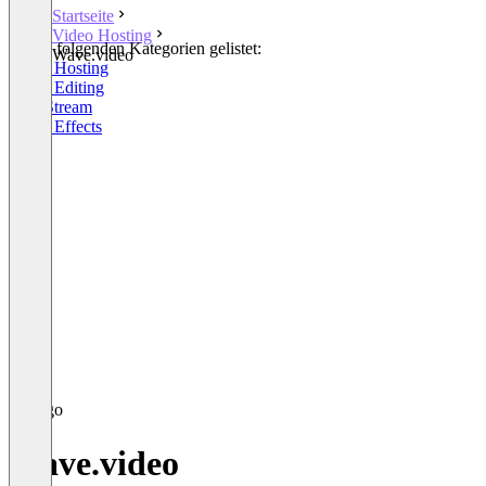
Startseite
Video Hosting
In den folgenden Kategorien gelistet:
Wave.video
Video Hosting
Video Editing
Live Stream
Video Effects
Wave.video