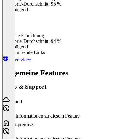
Kategorie-Durchschnitt: 95 %
Ungenügend
Einfache Einrichtung
0
%
Kategorie-Durchschnitt: 94 %
Ungenügend
Weiterführende Links
wave.video
Allgemeine Features
Setup & Support
Cloud
Keine Informationen zu diesem Feature
On-premise
Keine Informationen zu diesem Feature