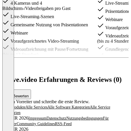
4 Kameras und 4
Live-Streami
Bildschirm-/Videofreigaben pro Gast
Präsentationen
Live-Streaming-Szenen
Webinare
Gemeinsame Nutzung von Präsentationen
Voraufgezeich
Webinare
Videoaufzeich
Voraufgezeichnetes Video-Streaming
(bis zu 4 Stunden)
Videoaufzeichnung mit Pause/Fortsetzung
Grundlegende
(bis zu 12 Stunden)
Video-Hosting
Erweiterte Berechtigungen
(20 Einbettungen,
Speicher)
Erweitertes Video-Hosting mit Marketing-
Tools (200 Einbettungen, 500 Gb/Monat Traffic,
Wave.video Erfahrungen & Reviews (0)
500 Gb Speicherplatz)
Item
1
Bewerten
of
Sei ein Vorreiter und schreibe die erste Review.
4
Alle Produkte
Alle Services
Alle Software Kategorien
Alle Service
Kategorien
© OMR 2026
Impressum
Datenschutz
Nutzungsbedingungen
Für
Anbieter
Community Guidelines
RSS-Feed
© OMR 2026