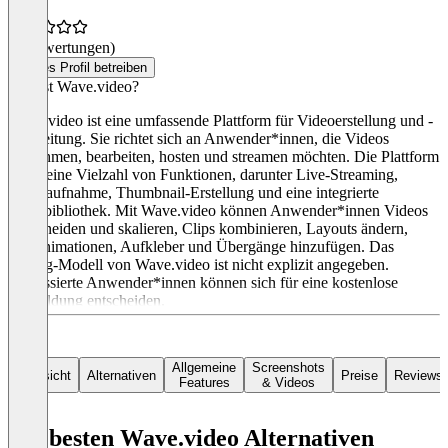
(0 Bewertungen)
Dieses Profil betreiben
Was ist Wave.video?
Wave.video ist eine umfassende Plattform für Videoerstellung und -
bearbeitung. Sie richtet sich an Anwender*innen, die Videos
aufnehmen, bearbeiten, hosten und streamen möchten. Die Plattform
bietet eine Vielzahl von Funktionen, darunter Live-Streaming,
Videoaufnahme, Thumbnail-Erstellung und eine integrierte
Stockbibliothek. Mit Wave.video können Anwender*innen Videos
zuschneiden und skalieren, Clips kombinieren, Layouts ändern,
Textanimationen, Aufkleber und Übergänge hinzufügen. Das
Pricing-Modell von Wave.video ist nicht explizit angegeben.
Interessierte Anwender*innen können sich für eine kostenlose
Anmeldung entscheiden.
Allgemeine
Screenshots
Übersicht
Alternativen
Preise
Reviews
Features
& Videos
Die besten Wave.video Alternativen