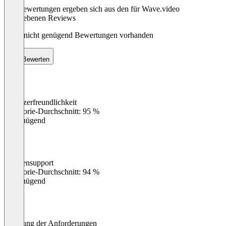
Die Bewertungen ergeben sich aus den für Wave.video
abgegebenen Reviews
Noch nicht genügend Bewertungen vorhanden
Bewerten
Benutzerfreundlichkeit
0
%
Kategorie-Durchschnitt: 95 %
Ungenügend
Kundensupport
0
%
Kategorie-Durchschnitt: 94 %
Ungenügend
Erfüllung der Anforderungen
0
%