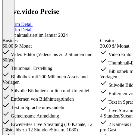
Wave.video Preise
Preise im Detail
Preise im Detail
Zuletzt aktualisiert im Januar 2024
Business
Creator
60,00 $
/ Monat
30,00 $
/ Monat
Video Editor (Videos bis zu 2 Stunden und
Video Editor 
60fps)
Thumbnail-Er
Thumbnail-Erstellung
Bibliothek mi
Bibliothek mit 200 Millionen Assets und
Vorlagen
Vorlagen
Stilvolle Bild
Stilvolle Bildunterschriften und Untertitel
Entfernen von
Entfernen von Bildhintergründen
Text in Spra
Text in Sprache umwandeln
Live-Streamin
Gemeinsame Anmeldung
4 Stunden/Stream
Erweitertes Live-Streaming (10 Kanäle, 12
2 Kameras und
Gäste, bis zu 12 Stunden/Stream, 1080)
pro Gast