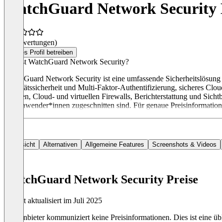
WatchGuard Network Security 
(0 Bewertungen)
Dieses Profil betreiben
Was ist WatchGuard Network Security?
WatchGuard Network Security ist eine umfassende Sicherheitslösung f
Identitätssicherheit und Multi-Faktor-Authentifizierung, sicheres C
Geräten, Cloud- und virtuellen Firewalls, Berichterstattung und Sic
der Anwender*innen zugeschnitten sind. Für genaue Preisinformatio
Übersicht
Alternativen
Allgemeine Features
Screenshots & Videos
WatchGuard Network Security Preise
Zuletzt aktualisiert im Juli 2025
Der Anbieter kommuniziert keine Preisinformationen. Dies ist eine übl