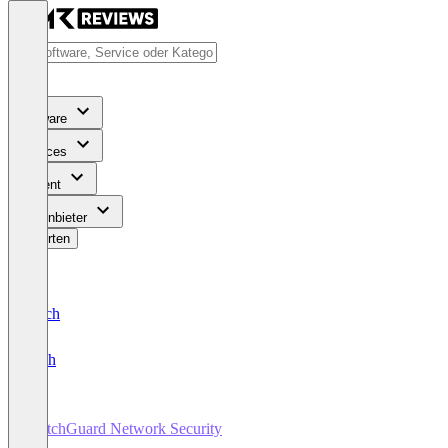
Software
Services
Content
Für Anbieter
Bewerten
Deutsch
English
WatchGuard Network Security