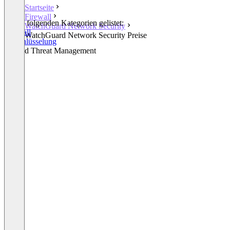
Startseite
Firewall
In den folgenden Kategorien gelistet:
WatchGuard Network Security
Firewall
WatchGuard Network Security Preise
Verschlüsselung
Unified Threat Management