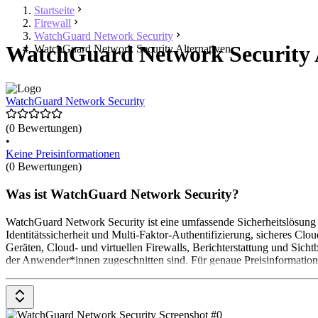
Startseite
Firewall
WatchGuard Network Security
WatchGuard Network Security A
WatchGuard Network Security Alternativen
WatchGuard Network Security
(0 Bewertungen)
•
Keine Preisinformationen
(0 Bewertungen)
Was ist WatchGuard Network Security?
WatchGuard Network Security ist eine umfassende Sicherheitslösung f
Identitätssicherheit und Multi-Faktor-Authentifizierung, sicheres C
Geräten, Cloud- und virtuellen Firewalls, Berichterstattung und Sic
der Anwender*innen zugeschnitten sind. Für genaue Preisinformatio