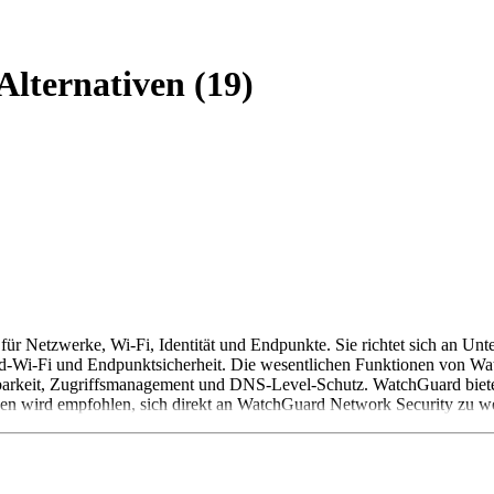
lternativen (19)
ür Netzwerke, Wi-Fi, Identität und Endpunkte. Sie richtet sich an Un
loud-Wi-Fi und Endpunktsicherheit. Die wesentlichen Funktionen von W
htbarkeit, Zugriffsmanagement und DNS-Level-Schutz. WatchGuard bietet
nen wird empfohlen, sich direkt an WatchGuard Network Security zu w