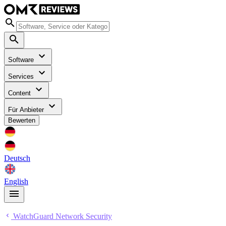
Software
Services
Content
Für Anbieter
Bewerten
Deutsch
English
WatchGuard Network Security