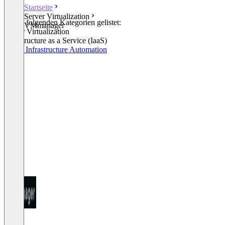
Startseite
Server Virtualization
In den folgenden Kategorien gelistet:
VMmanager
Server Virtualization
Infrastructure as a Service (IaaS)
Cloud Infrastructure Automation