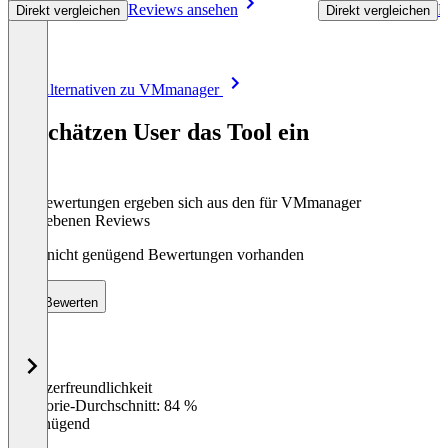
Reviews ansehen
R
Direkt vergleichen
Direkt vergleichen
Item
Alle Alternativen zu VMmanager
1
of
So schätzen User das Tool ein
3
Die Bewertungen ergeben sich aus den für VMmanager
abgegebenen Reviews
Noch nicht genügend Bewertungen vorhanden
Bewerten
Benutzerfreundlichkeit
0
%
Kategorie-Durchschnitt: 84 %
Ungenügend