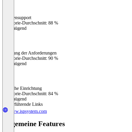
Kundensupport
0
%
Kategorie-Durchschnitt: 88 %
Ungenügend
Erfüllung der Anforderungen
0
%
Kategorie-Durchschnitt: 90 %
Ungenügend
Einfache Einrichtung
0
%
Kategorie-Durchschnitt: 84 %
Ungenügend
Weiterführende Links
www.ispsystem.com
Allgemeine Features