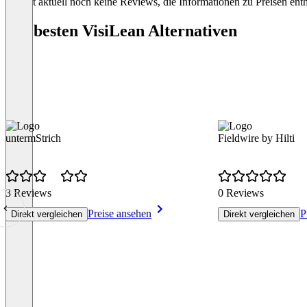
Es gibt aktuell noch keine Reviews, die Informationen zu Preisen enth
Die besten VisiLean Alternativen
untermStrich
Fieldwire by Hilti
3 Reviews
0 Reviews
Preise ansehen
P
Direkt vergleichen
Direkt vergleichen