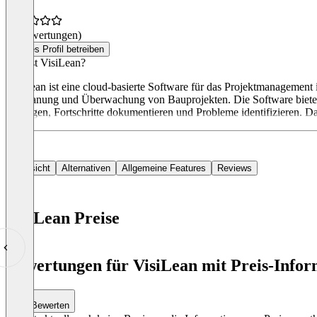
(0 Bewertungen)
Dieses Profil betreiben
Was ist VisiLean?
VisiLean ist eine cloud-basierte Software für das Projektmanagement
die Planung und Überwachung von Bauprojekten. Die Software biete
verfolgen, Fortschritte dokumentieren und Probleme identifizieren. D
Übersicht
Alternativen
Allgemeine Features
Reviews
VisiLean Preise
Item
1
Bewertungen für VisiLean mit Preis-Infor
of
0
Bewerten