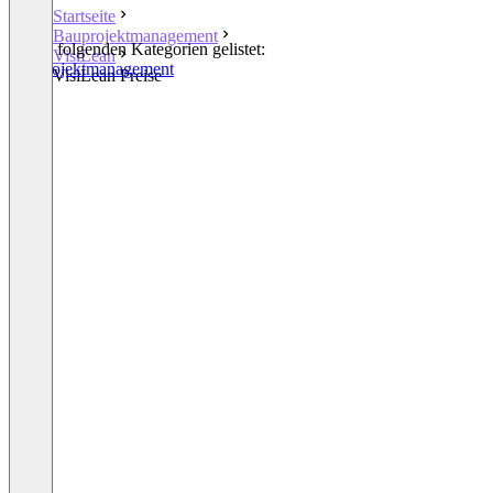
Startseite
Bauprojektmanagement
In den folgenden Kategorien gelistet:
VisiLean
Bauprojektmanagement
VisiLean Preise