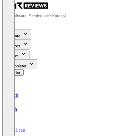
Software
Services
Content
Für Anbieter
Bewerten
Deutsch
English
VisiLean