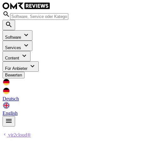
Software
Services
Content
Für Anbieter
Bewerten
Deutsch
English
vir2cloud®