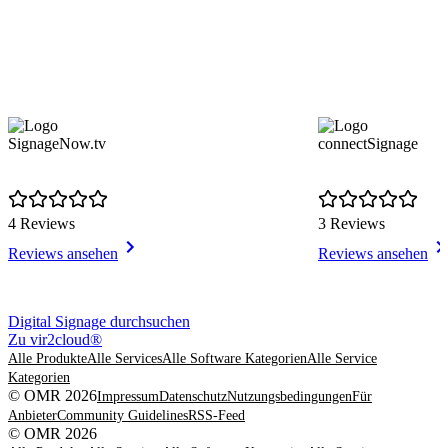
SignageNow.tv
connectSignage
4 Reviews
3 Reviews
Reviews ansehen
Reviews ansehen
Item
Digital Signage durchsuchen
1
Zu vir2cloud®
of
Alle Produkte
Alle Services
Alle Software Kategorien
Alle Service
8
Kategorien
© OMR 2026
Impressum
Datenschutz
Nutzungsbedingungen
Für
Anbieter
Community Guidelines
RSS-Feed
© OMR 2026