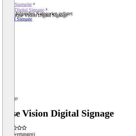
Startseite
Digital Signage
In den folgenden Kategorien gelistet:
Rise Vision Digital Signage
Digital Signage
Rise Vision Digital Signage
(0 Bewertungen)