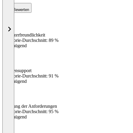
Bewerten
Benutzerfreundlichkeit
0
%
Kategorie-Durchschnitt: 89 %
Ungenügend
Kundensupport
0
%
Kategorie-Durchschnitt: 91 %
Ungenügend
Erfüllung der Anforderungen
0
%
Kategorie-Durchschnitt: 95 %
Ungenügend