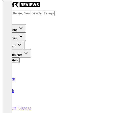
Software
Services
Content
Für Anbieter
Bewerten
Deutsch
English
Digital Signage