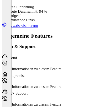
Einfache Einrichtung
0
%
Kategorie-Durchschnitt: 94 %
Ungenügend
Weiterführende Links
www.risevision.com
Allgemeine Features
Setup & Support
Cloud
Keine Informationen zu diesem Feature
On-premise
Keine Informationen zu diesem Feature
24/7-Support
Keine Informationen zu diesem Feature