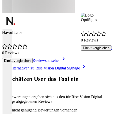
OptiSigns
Navori Labs
0 Reviews
R
Direkt vergleichen
0 Reviews
Reviews ansehen
Direkt vergleichen
Item
Alle Alternativen zu Rise Vision Digital Signage
1
of
So schätzen User das Tool ein
8
Die Bewertungen ergeben sich aus den für Rise Vision Digital
Signage abgegebenen Reviews
Noch nicht genügend Bewertungen vorhanden