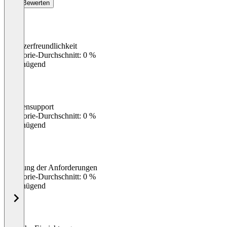
Bewerten
Benutzerfreundlichkeit
0
%
Kategorie-Durchschnitt: 0 %
Ungenügend
Kundensupport
0
%
Kategorie-Durchschnitt: 0 %
Ungenügend
Erfüllung der Anforderungen
0
%
Kategorie-Durchschnitt: 0 %
Ungenügend