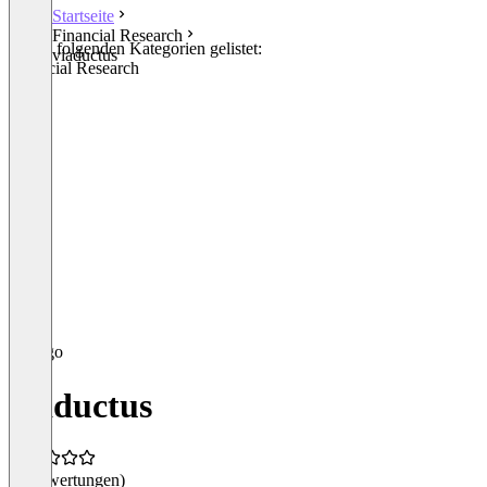
Startseite
Financial Research
In den folgenden Kategorien gelistet:
viaductus
Financial Research
viaductus
(0 Bewertungen)