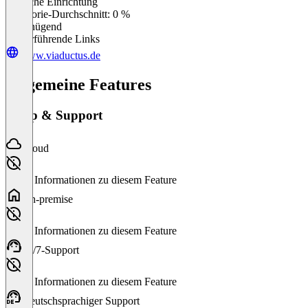
Einfache Einrichtung
0
%
Kategorie-Durchschnitt: 0 %
Ungenügend
Weiterführende Links
www.viaductus.de
Allgemeine Features
Setup & Support
Cloud
Keine Informationen zu diesem Feature
On-premise
Keine Informationen zu diesem Feature
24/7-Support
Keine Informationen zu diesem Feature
Deutschsprachiger Support