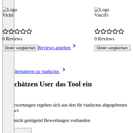
Vickii
VinciFi
0 Reviews
0 Reviews
Reviews ansehen
R
Direkt vergleichen
Direkt vergleichen
Item
Alle Alternativen zu viaductus
1
of
So schätzen User das Tool ein
6
Die Bewertungen ergeben sich aus den für viaductus abgegebenen
Reviews
Noch nicht genügend Bewertungen vorhanden