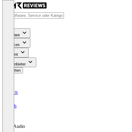
Software
Services
Content
Für Anbieter
Bewerten
Deutsch
English
AI Audio