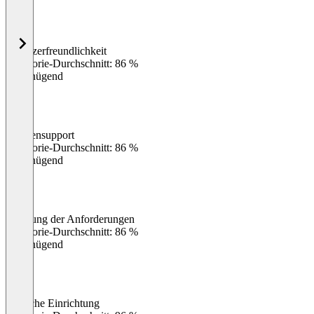
Benutzerfreundlichkeit
0
%
Kategorie-Durchschnitt: 86 %
Ungenügend
Kundensupport
0
%
Kategorie-Durchschnitt: 86 %
Ungenügend
Erfüllung der Anforderungen
0
%
Kategorie-Durchschnitt: 86 %
Ungenügend
Einfache Einrichtung
0
%