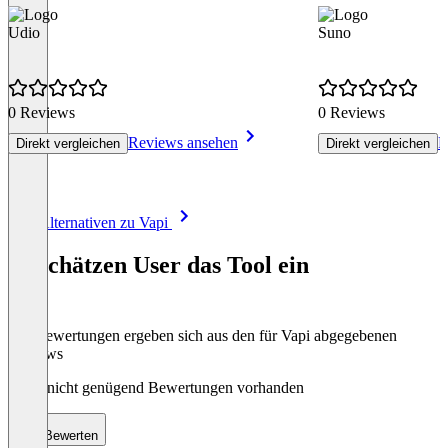
Udio
Suno
0 Reviews
0 Reviews
Reviews ansehen
R
Direkt vergleichen
Direkt vergleichen
Item
Alle Alternativen zu Vapi
1
of
So schätzen User das Tool ein
8
Die Bewertungen ergeben sich aus den für Vapi abgegebenen
Reviews
Noch nicht genügend Bewertungen vorhanden
Bewerten