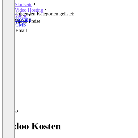
Startseite
Video Hosting
In den folgenden Kategorien gelistet:
Vadoo
Video Hosting
Vadoo Preise
Video CMS
Video Email
Vadoo Kosten