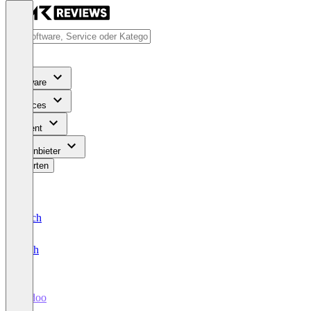
Software
Services
Content
Für Anbieter
Bewerten
Deutsch
English
Vadoo