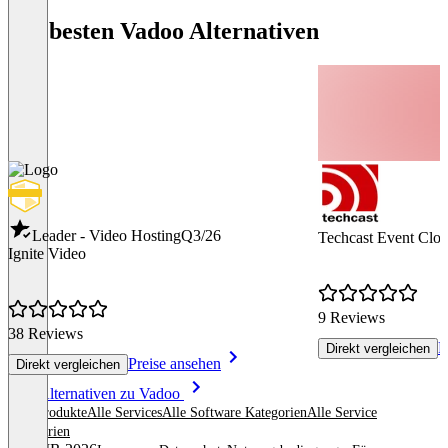
Die besten Vadoo Alternativen
Leader - Video Hosting
Q3/26
Techcast Event Clo
Ignite Video
9 Reviews
38 Reviews
P
Direkt vergleichen
Preise ansehen
Direkt vergleichen
Item
Alle Alternativen zu Vadoo
1
Alle Produkte
Alle Services
Alle Software Kategorien
Alle Service
of
Kategorien
8