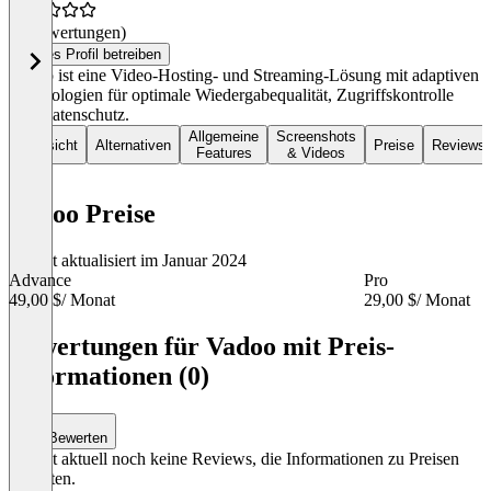
(0 Bewertungen)
Dieses Profil betreiben
Vadoo ist eine Video-Hosting- und Streaming-Lösung mit adaptiven
Technologien für optimale Wiedergabequalität, Zugriffskontrolle
und Datenschutz.
Allgemeine
Screenshots
Übersicht
Alternativen
Preise
Reviews
Features
& Videos
Vadoo Preise
Zuletzt aktualisiert im Januar 2024
Advance
Pro
49,00 $
/ Monat
29,00 $
/ Monat
Item
1
Bewertungen für Vadoo mit Preis-
of
Informationen (0)
4
Bewerten
Es gibt aktuell noch keine Reviews, die Informationen zu Preisen
enthalten.