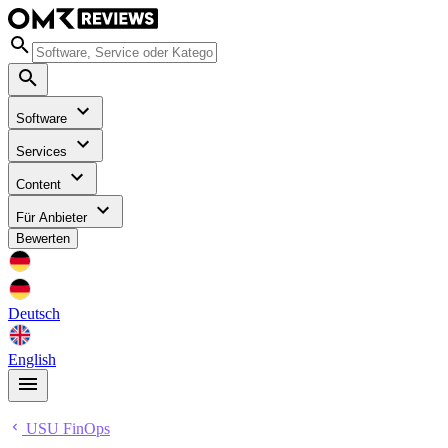
Software
Services
Content
Für Anbieter
Bewerten
Deutsch
English
USU FinOps