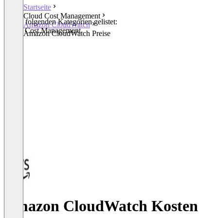
Startseite
Cloud Cost Management
In den folgenden Kategorien gelistet:
Amazon CloudWatch
Cloud Cost Management
Amazon CloudWatch Preise
Amazon CloudWatch Kosten