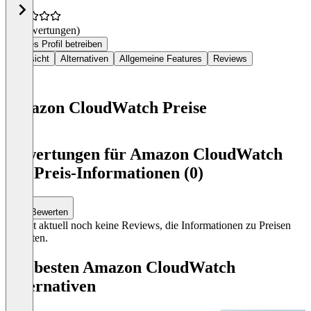
(0 Bewertungen)
Dieses Profil betreiben
Übersicht
Alternativen
Allgemeine Features
Reviews
Amazon CloudWatch Preise
Item
1
Bewertungen für Amazon CloudWatch
of
mit Preis-Informationen (0)
0
Bewerten
Es gibt aktuell noch keine Reviews, die Informationen zu Preisen
enthalten.
Die besten Amazon CloudWatch
Alternativen