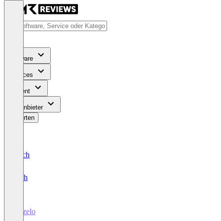
Software
Services
Content
Für Anbieter
Bewerten
Deutsch
English
Upzelo