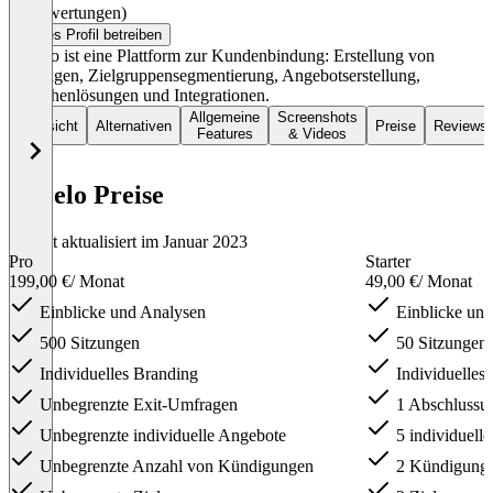
(0 Bewertungen)
Dieses Profil betreiben
Upzelo ist eine Plattform zur Kundenbindung: Erstellung von
Umfragen, Zielgruppensegmentierung, Angebotserstellung,
Branchenlösungen und Integrationen.
Allgemeine
Screenshots
Übersicht
Alternativen
Preise
Reviews
Features
& Videos
Upzelo Preise
Zuletzt aktualisiert im Januar 2023
Pro
Starter
199,00 €
/ Monat
49,00 €
/ Monat
Einblicke und Analysen
Einblicke und
500 Sitzungen
50 Sitzungen
Individuelles Branding
Individuelles
Unbegrenzte Exit-Umfragen
1 Abschlussu
Unbegrenzte individuelle Angebote
5 individuell
Unbegrenzte Anzahl von Kündigungen
2 Kündigungs