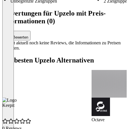
Unbegrenzte Zielgruppen
2 Zielgruppe
Item
1
Bewertungen für Upzelo mit Preis-
of
Informationen (0)
2
Bewerten
Es gibt aktuell noch keine Reviews, die Informationen zu Preisen
enthalten.
Die besten Upzelo Alternativen
Keepit
Octave
0 Reviews