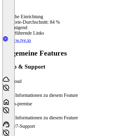
Einfache Einrichtung
0
%
Kategorie-Durchschnitt: 84 %
Ungenügend
Weiterführende Links
www.tye.io
Allgemeine Features
Setup & Support
Cloud
Keine Informationen zu diesem Feature
On-premise
Keine Informationen zu diesem Feature
24/7-Support