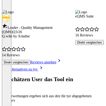
eQMS Suite
Leader - Quality Management
(QMS)
Q3/26
16 Reviews
Q.wiki by Ariadne
R
Direkt vergleichen
14 Reviews
Reviews ansehen
Direkt vergleichen
Item
Alle Alternativen zu tye
1
of
So schätzen User das Tool ein
8
Die Bewertungen ergeben sich aus den für tye abgegebenen
Reviews