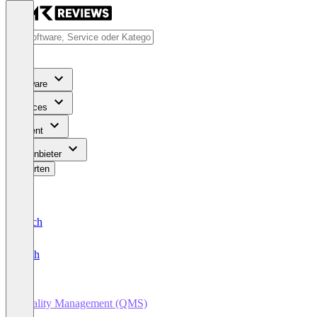
Software
Services
Content
Für Anbieter
Bewerten
Deutsch
English
Quality Management (QMS)