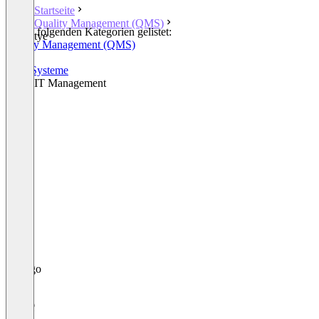
Startseite
Quality Management (QMS)
In den folgenden Kategorien gelistet:
tye
Quality Management (QMS)
CRM
ERP-Systeme
Other IT Management
tye