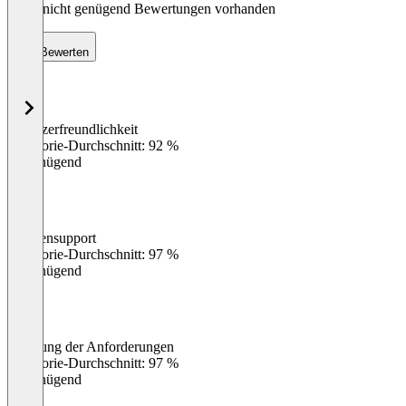
Noch nicht genügend Bewertungen vorhanden
Bewerten
Benutzerfreundlichkeit
0
%
Kategorie-Durchschnitt: 92 %
Ungenügend
Kundensupport
0
%
Kategorie-Durchschnitt: 97 %
Ungenügend
Erfüllung der Anforderungen
0
%
Kategorie-Durchschnitt: 97 %
Ungenügend