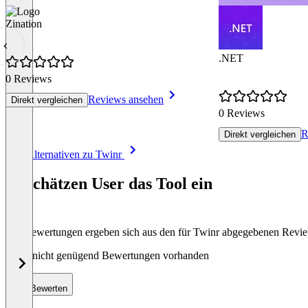
Zination
.NET
0 Reviews
Reviews ansehen
Direkt vergleichen
0 Reviews
R
Direkt vergleichen
Item
Alle Alternativen zu Twinr
1
of
So schätzen User das Tool ein
8
Die Bewertungen ergeben sich aus den für Twinr abgegebenen Revi
Noch nicht genügend Bewertungen vorhanden
Bewerten