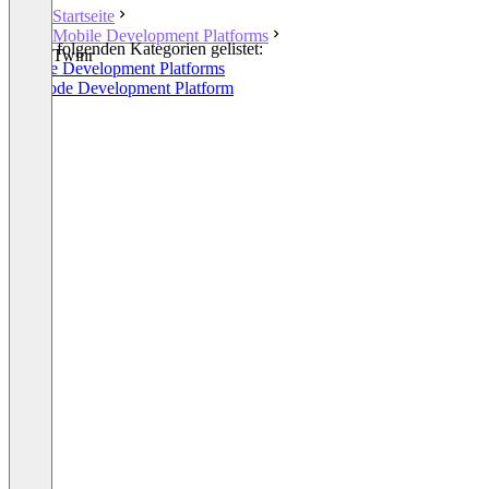
Startseite
Mobile Development Platforms
In den folgenden Kategorien gelistet:
Twinr
Mobile Development Platforms
No-Code Development Platform