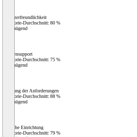
Benutzerfreundlichkeit
0
%
Kategorie-Durchschnitt: 80 %
Ungenügend
Kundensupport
0
%
Kategorie-Durchschnitt: 75 %
Ungenügend
Erfüllung der Anforderungen
0
%
Kategorie-Durchschnitt: 88 %
Ungenügend
Einfache Einrichtung
0
%
Kategorie-Durchschnitt: 79 %