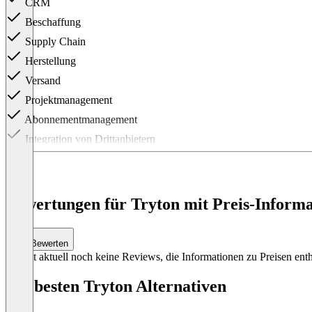
CRM
Beschaffung
Supply Chain
Herstellung
Versand
Projektmanagement
Abonnementmanagement
Integration von Drittanbietern
Item
1
of
1
Bewertungen für Tryton mit Preis-Informa
Bewerten
Es gibt aktuell noch keine Reviews, die Informationen zu Preisen enth
Die besten Tryton Alternativen