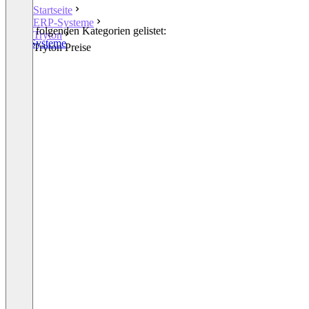
Startseite
ERP-Systeme
In den folgenden Kategorien gelistet:
Tryton
ERP-Systeme
Tryton Preise