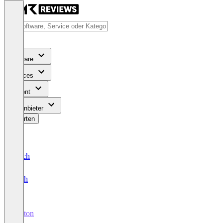
Software
Services
Content
Für Anbieter
Bewerten
Deutsch
English
Tryton