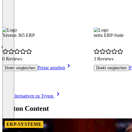
Yaveon 365 ERP
netix ERP-Suite
0 Reviews
3 Reviews
Preise ansehen
P
Direkt vergleichen
Direkt vergleichen
Item
Alle Alternativen zu Tryton
1
of
Tryton Content
8
ERP-SYSTEME