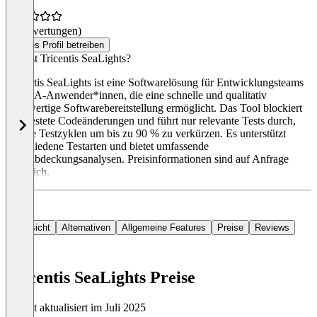
(0 Bewertungen)
Dieses Profil betreiben
Was ist Tricentis SeaLights?
Tricentis SeaLights ist eine Softwarelösung für Entwicklungsteams
und QA-Anwender*innen, die eine schnelle und qualitativ
hochwertige Softwarebereitstellung ermöglicht. Das Tool blockiert
ungetestete Codeänderungen und führt nur relevante Tests durch,
um die Testzyklen um bis zu 90 % zu verkürzen. Es unterstützt
verschiedene Testarten und bietet umfassende
Codeabdeckungsanalysen. Preisinformationen sind auf Anfrage
erhältlich.
Übersicht
Alternativen
Allgemeine Features
Preise
Reviews
Tricentis SeaLights Preise
Zuletzt aktualisiert im Juli 2025