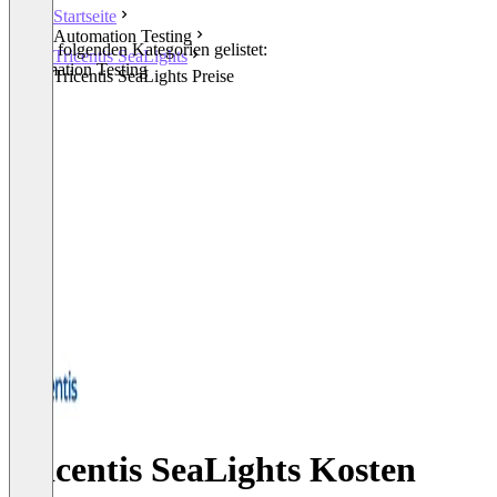
Startseite
Automation Testing
In den folgenden Kategorien gelistet:
Tricentis SeaLights
Automation Testing
Tricentis SeaLights Preise
Tricentis SeaLights Kosten