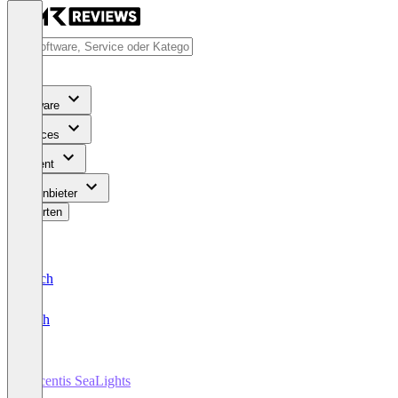
Software
Services
Content
Für Anbieter
Bewerten
Deutsch
English
Tricentis SeaLights