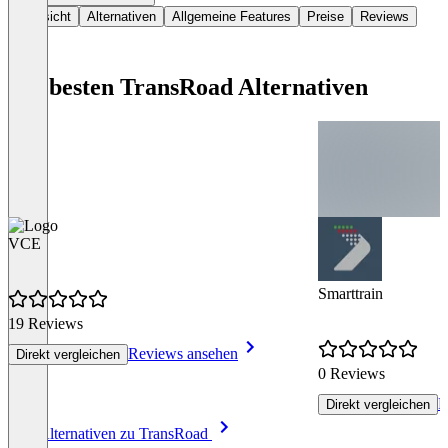
Übersicht
Alternativen
Allgemeine Features
Preise
Reviews
Die besten TransRoad Alternativen
VCE
Smarttrain
19 Reviews
Reviews ansehen
Direkt vergleichen
0 Reviews
R
Direkt vergleichen
Item
Alle Alternativen zu TransRoad
1