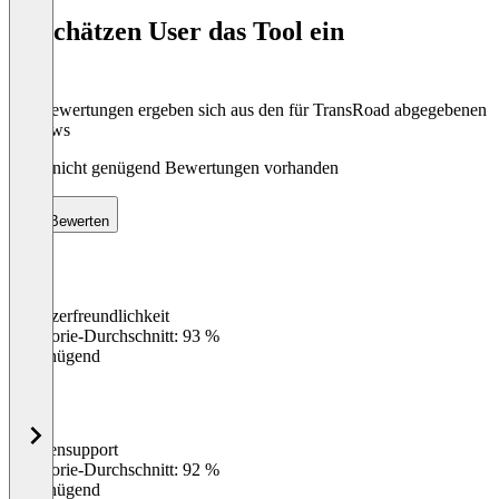
of
So schätzen User das Tool ein
8
Die Bewertungen ergeben sich aus den für TransRoad abgegebenen
Reviews
Noch nicht genügend Bewertungen vorhanden
Bewerten
Benutzerfreundlichkeit
0
%
Kategorie-Durchschnitt: 93 %
Ungenügend
Kundensupport
0
%
Kategorie-Durchschnitt: 92 %
Ungenügend