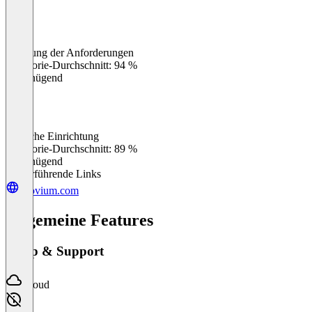
Erfüllung der Anforderungen
0
%
Kategorie-Durchschnitt: 94 %
Ungenügend
Einfache Einrichtung
0
%
Kategorie-Durchschnitt: 89 %
Ungenügend
Weiterführende Links
ecovium.com
Allgemeine Features
Setup & Support
Cloud