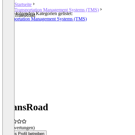
Startseite
Transportation Management Systems (TMS)
In den folgenden Kategorien gelistet:
TransRoad
Transportation Management Systems (TMS)
TransRoad
(0 Bewertungen)
Dieses Profil betreiben