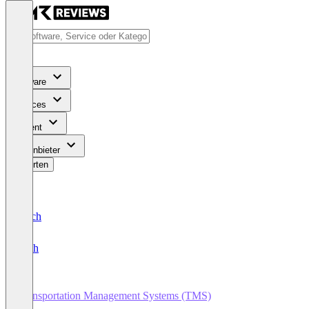
Software
Services
Content
Für Anbieter
Bewerten
Deutsch
English
Transportation Management Systems (TMS)