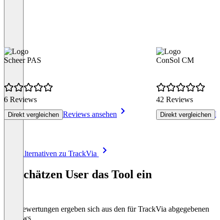
Scheer PAS
ConSol CM
6 Reviews
42 Reviews
Reviews ansehen
R
Direkt vergleichen
Direkt vergleichen
Item
Alle Alternativen zu TrackVia
1
of
So schätzen User das Tool ein
8
Die Bewertungen ergeben sich aus den für TrackVia abgegebenen
Reviews