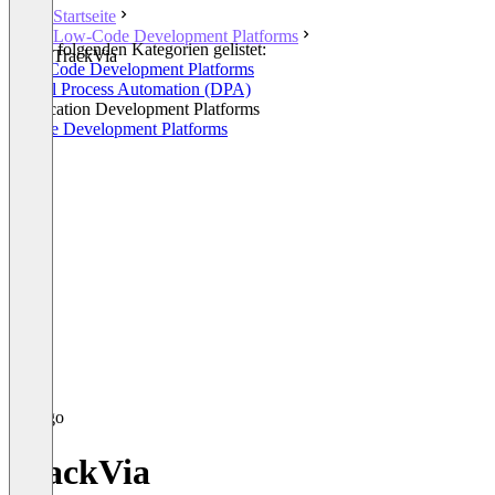
Startseite
Low-Code Development Platforms
In den folgenden Kategorien gelistet:
TrackVia
Low-Code Development Platforms
Digital Process Automation (DPA)
Application Development Platforms
Mobile Development Platforms
TrackVia