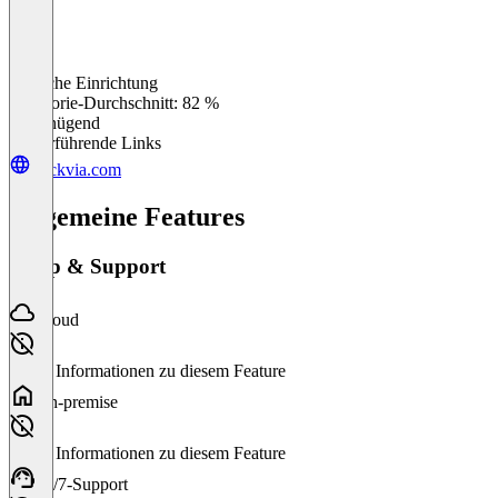
Einfache Einrichtung
0
%
Kategorie-Durchschnitt: 82 %
Ungenügend
Weiterführende Links
trackvia.com
Allgemeine Features
Setup & Support
Cloud
Keine Informationen zu diesem Feature
On-premise
Keine Informationen zu diesem Feature
24/7-Support