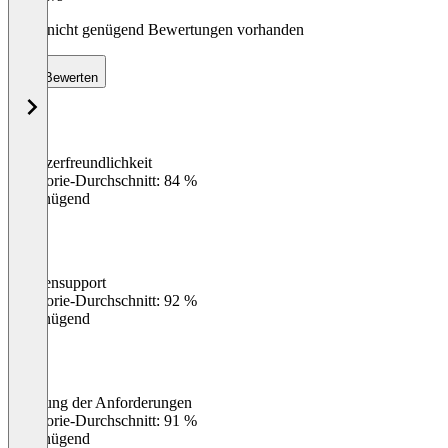
Noch nicht genügend Bewertungen vorhanden
Bewerten
Benutzerfreundlichkeit
0
%
Kategorie-Durchschnitt: 84 %
Ungenügend
Kundensupport
0
%
Kategorie-Durchschnitt: 92 %
Ungenügend
Erfüllung der Anforderungen
0
%
Kategorie-Durchschnitt: 91 %
Ungenügend