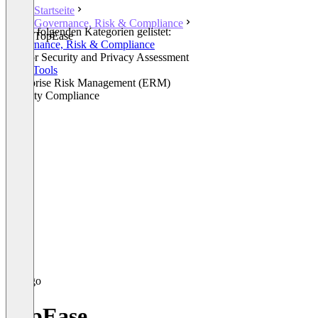
Startseite
Governance, Risk & Compliance
In den folgenden Kategorien gelistet:
TopEase
Governance, Risk & Compliance
Vendor Security and Privacy Assessment
GRC Tools
Enterprise Risk Management (ERM)
Security Compliance
TopEase