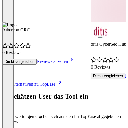
Athereon GRC
ditis CyberSec Hub
0 Reviews
Reviews ansehen
Direkt vergleichen
0 Reviews
R
Direkt vergleichen
Item
Alle Alternativen zu TopEase
1
of
So schätzen User das Tool ein
5
Die Bewertungen ergeben sich aus den für TopEase abgegebenen
Reviews