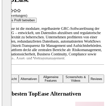
(0 Bewertungen)
Dieses Profil betreiben
TopEase ist die modulare, regelbasierte GRC-Softwarelösung der
F24 AG – entwickelt, um Datensilos abzulösen und regulatorische
Komplexität zu beherrschen. Unternehmen profitieren von einer
zentralen, redundanzfreien Datenbasis, automatisierten Workflows
und Echtzeit-Transparenz für Management und Aufsichtsbehörden.
Die Plattform deckt alle zentralen Bereiche ab: Risikomanagement,
Informationssicherheit, Business Continuity, Compliance sowie
Prozess-, Asset- und Vertragsmanagement.
Allgemeine
Screenshots &
Übersicht
Alternativen
Reviews
Features
Videos
Die besten TopEase Alternativen