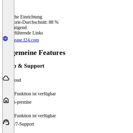
Einfache Einrichtung
0
%
Kategorie-Durchschnitt: 88 %
Ungenügend
Weiterführende Links
topease.f24.com
Allgemeine Features
Setup & Support
Cloud
Diese Funktion ist verfügbar
On-premise
Diese Funktion ist verfügbar
24/7-Support