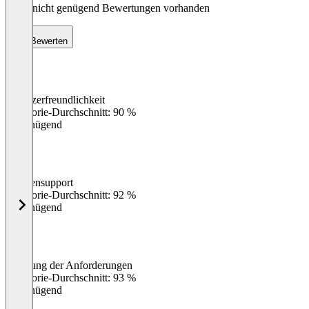
Noch nicht genügend Bewertungen vorhanden
Bewerten
Benutzerfreundlichkeit
0
%
Kategorie-Durchschnitt: 90 %
Ungenügend
Kundensupport
0
%
Kategorie-Durchschnitt: 92 %
Ungenügend
Erfüllung der Anforderungen
0
%
Kategorie-Durchschnitt: 93 %
Ungenügend