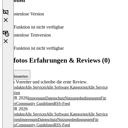
Versionen
Kostenlose Version
Diese Funktion ist nicht verfügbar
Kostenlose Testversion
Diese Funktion ist nicht verfügbar
Tonfotos Erfahrungen & Reviews (0)
Bewerten
Sei ein Vorreiter und schreibe die erste Review.
Alle Produkte
Alle Services
Alle Software Kategorien
Alle Service
Kategorien
© OMR 2026
Impressum
Datenschutz
Nutzungsbedingungen
Für
Anbieter
Community Guidelines
RSS-Feed
© OMR 2026
Alle Produkte
Alle Services
Alle Software Kategorien
Alle Service
Kategorien
Impressum
Datenschutz
Nutzungsbedingungen
Für
Anbieter
Community Guidelines
RSS-Feed