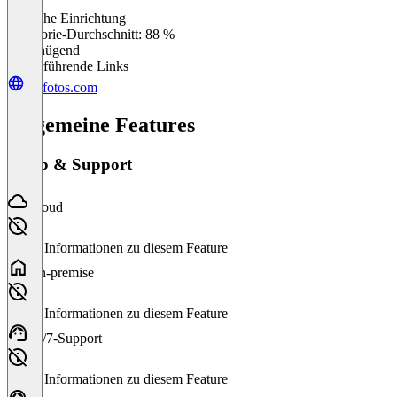
Einfache Einrichtung
0
%
Kategorie-Durchschnitt: 88 %
Ungenügend
Weiterführende Links
tonfotos.com
Allgemeine Features
Setup & Support
Cloud
Keine Informationen zu diesem Feature
On-premise
Keine Informationen zu diesem Feature
24/7-Support
Keine Informationen zu diesem Feature