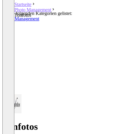
Startseite
Photo Management
In den folgenden Kategorien gelistet:
Tonfotos
Photo Management
Tonfotos