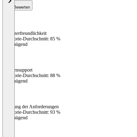
Bewerten
Benutzerfreundlichkeit
0
%
Kategorie-Durchschnitt: 85 %
Ungenügend
Kundensupport
0
%
Kategorie-Durchschnitt: 88 %
Ungenügend
Erfüllung der Anforderungen
0
%
Kategorie-Durchschnitt: 93 %
Ungenügend