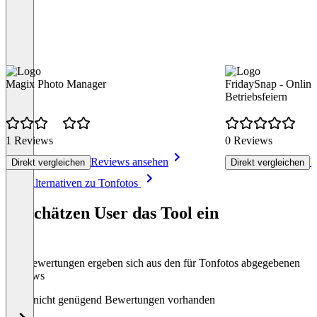
Magix Photo Manager
FridaySnap - Online 
Betriebsfeiern
1 Reviews
0 Reviews
Reviews ansehen
R
Direkt vergleichen
Direkt vergleichen
Item
Alle Alternativen zu Tonfotos
1
of
So schätzen User das Tool ein
8
Die Bewertungen ergeben sich aus den für Tonfotos abgegebenen
Reviews
Noch nicht genügend Bewertungen vorhanden