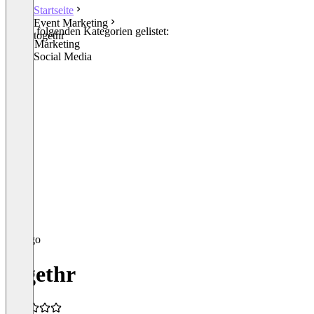
Startseite
Event Marketing
In den folgenden Kategorien gelistet:
togethr
Event Marketing
Other Social Media
togethr