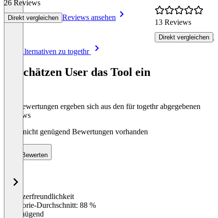
26 Reviews
Reviews ansehen
Direkt vergleichen
13 Reviews
R
Direkt vergleichen
Item
Alle Alternativen zu togethr
1
of
So schätzen User das Tool ein
8
Die Bewertungen ergeben sich aus den für togethr abgegebenen
Reviews
Noch nicht genügend Bewertungen vorhanden
Bewerten
Benutzerfreundlichkeit
0
%
Kategorie-Durchschnitt: 88 %
Ungenügend