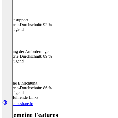
Kundensupport
0
%
Kategorie-Durchschnitt: 92 %
Ungenügend
Erfüllung der Anforderungen
0
%
Kategorie-Durchschnitt: 89 %
Ungenügend
Einfache Einrichtung
0
%
Kategorie-Durchschnitt: 86 %
Ungenügend
Weiterführende Links
togethr-share.io
Allgemeine Features