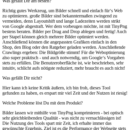
Was gefällt Dir am besten?
Richtig gutes Werkzeug, um Bilder schnell und einfach für‘s Web
zu optimieren. große Bilder sind bekanntermaßen zwingend zu
vermeiden, denn Layoutshift und lange Ladezeiten werden strikt
von Google abgestraft. Wer dem vorbeugen möchte, ist mit TinyPng
bestens beraten. Bilder per Drag and Drop ablegen und fertig! Auch
per Stapel können gleich mehrere Bilder optimiert werden.
Anschließend können die angepassten Grafiken einfach in den
Shop, den Blog oder den Ratgeber geladen werden. Anschließende
Crawlings ergeben: Die Bildgröße stimmt! Für die Weboptinierung
also super praktisch - und auch notwendig, um Google‘s Vorgaben
stets zu erfüllen. Die Benutzeroberfläche ist, wie beschrieben, sehr
intuitiv, schlicht aufs nötigste reduziert, mehr braucht es auch nicht!
Was gefällt Dir nicht?
Hier kann ich keine Kritik äußern, ich bin froh, dieses Tool
gefunden zu haben, es erspart mir viel Zeit und der Nutzen ist riesig!
Welche Probleme löst Du mit dem Produkt?
Bilder lassen wir mithilfe von TinyPng komprimieren - bei optisch
sehr gleichbleibenden Qualität - was nicht zu vernachlässigen ist!
Die Nutzung des Tools spart mir Zeit, ich erhalte immer das
gewünschte Ergebnis. Ziel ist es die Performance der Webseite stets