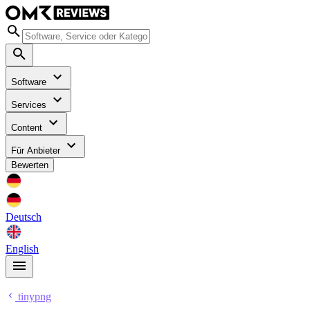
Software
Services
Content
Für Anbieter
Bewerten
Deutsch
English
tinypng