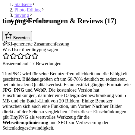
Startseite
Photo Editing
tinypng
tinypng Erfahrungen & Reviews (17)
Alle Bewertungen
Bewerten
KI-generierte Zusammenfassung
Was User über tinypng sagen
Basierend auf 17 Bewertungen
TinyPNG wird für seine Benutzerfreundlichkeit und die Fähigkeit
geschätzt, Bilddateigrößen oft um 60-70% deutlich zu reduzieren,
bei minimalem Qualitätsverlust. Es unterstützt gängige Formate wie
JPG
,
PNG
und
WebP
. Die kostenlose Version hat
Einschränkungen, darunter eine Dateigrößenbeschränkung von 5
MB und ein Batch-Limit von 20 Bildern. Einige Benutzer
wünschen sich auch eine Funktion, um Vorher-Nachher-Bilder
direkt auf der Seite zu vergleichen. Trotz dieser Einschränkungen
gilt TinyPNG als wertvolles Werkzeug für die
Webseitenoptimierung
und SEO zur Verbesserung der
Seitenladegeschwindigkeit.