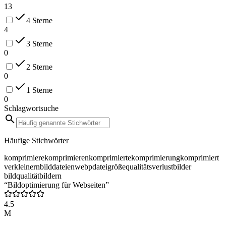
13
4 Sterne
4
3 Sterne
0
2 Sterne
0
1 Sterne
0
Schlagwortsuche
Häufige Stichwörter
komprimiere
komprimieren
komprimierte
komprimierung
komprimiert
verkleinern
bilddateien
webp
dateigröße
qualitätsverlust
bilder
bildqualität
bildern
“Bildoptimierung für Webseiten”
4.5
M