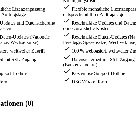
n
Kündigungsfristen
tliche Lizenzanpassung
Flexible monatliche Lizenzanpas
r Auftragslage
entsprechend Ihrer Auftragslage
Updates und Datensicherung
Regelmäßige Updates und Daten
Kosten
ohne zusätzliche Kosten
Daten-Updates (Nationale
Regelmäßige Daten-Updates (Nat
sätze, Wechselkurse)
Feiertage, Spesensätze, Wechselkurse
ert, weltweiter Zugriff
100 % webbasiert, weltweiter Zug
it mit SSL-Zugang
Datensicherheit mit SSL-Zugang
(Bankenstandard)
pport-Hotline
Kostenlose Support-Hotline
form
DSGVO-konform
tionen (0)