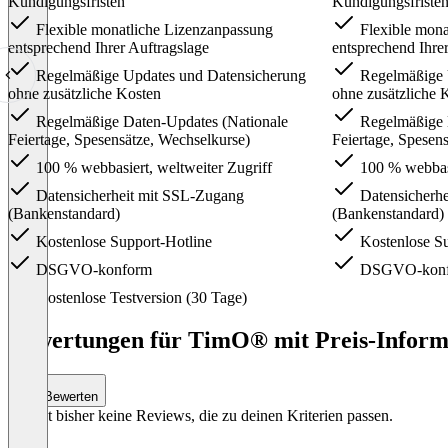
Kündigungsfristen
Kündigungsfriste
Flexible monatliche Lizenzanpassung
Flexible mona
entsprechend Ihrer Auftragslage
entsprechend Ihre
Regelmäßige Updates und Datensicherung
Regelmäßige 
ohne zusätzliche Kosten
ohne zusätzliche 
Regelmäßige Daten-Updates (Nationale
Regelmäßige 
Feiertage, Spesensätze, Wechselkurse)
Feiertage, Spesen
100 % webbasiert, weltweiter Zugriff
100 % webbasi
Datensicherheit mit SSL-Zugang
Datensicherhe
(Bankenstandard)
(Bankenstandard)
Kostenlose Support-Hotline
Kostenlose Su
DSGVO-konform
DSGVO-kon
Item
Kostenlose Testversion (30 Tage)
1
of
Bewertungen für TimO® mit Preis-Informa
10
Bewerten
Es gibt bisher keine Reviews, die zu deinen Kriterien passen.