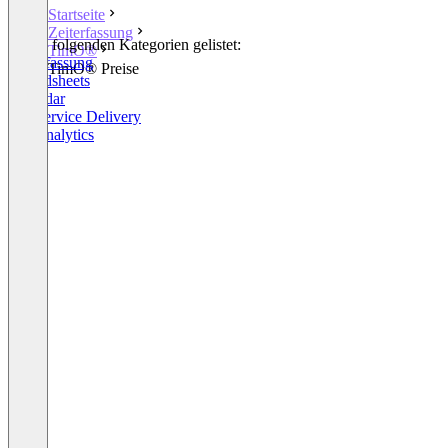
Startseite
Zeiterfassung
In den folgenden Kategorien gelistet:
TimO®
Zeiterfassung
TimO® Preise
Spreadsheets
Calendar
HR Service Delivery
HR Analytics