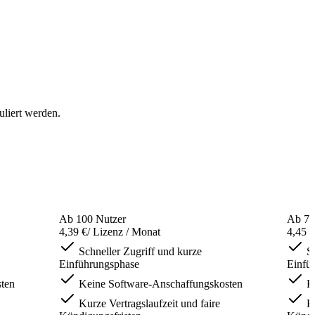
uliert werden.
Ab 100 Nutzer
Ab 75
4,39 €
/ Lizenz / Monat
4,45 €
Schneller Zugriff und kurze
Sc
Einführungsphase
Einfü
ten
Keine Software-Anschaffungskosten
Ke
Kurze Vertragslaufzeit und faire
Ku