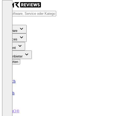
Software
Services
Content
Für Anbieter
Bewerten
Deutsch
English
TimO®