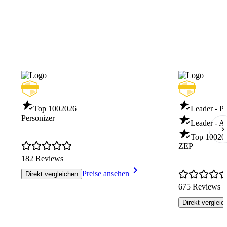
Top 100
2026
Leader - P
Personizer
Leader - 
Top 100
20
ZEP
182 Reviews
Preise ansehen
Direkt vergleichen
675 Reviews
Direkt vergleic