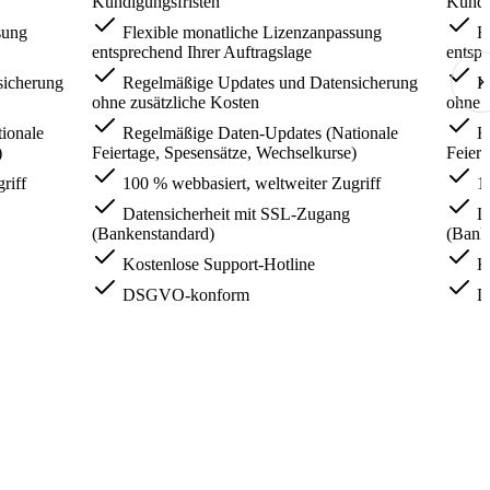
Kündigungsfristen
Kündi
sung
Flexible monatliche Lizenzanpassung
Fl
entsprechend Ihrer Auftragslage
entspr
sicherung
Regelmäßige Updates und Datensicherung
Re
ohne zusätzliche Kosten
ohne z
ionale
Regelmäßige Daten-Updates (Nationale
Re
)
Feiertage, Spesensätze, Wechselkurse)
Feiert
riff
100 % webbasiert, weltweiter Zugriff
10
Datensicherheit mit SSL-Zugang
Da
(Bankenstandard)
(Bank
Kostenlose Support-Hotline
Ko
DSGVO-konform
D