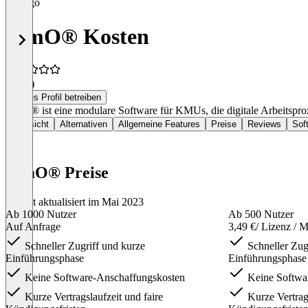
TimO® Kosten
4,8
(2)
Dieses Profil betreiben
TimO® ist eine modulare Software für KMUs, die digitale Arbeitsprozes
Übersicht
Alternativen
Allgemeine Features
Preise
Reviews
Sof
TimO® Preise
Zuletzt aktualisiert im Mai 2023
Ab 1000 Nutzer
Ab 500 Nutzer
Auf Anfrage
3,49 €
/ Lizenz / 
Schneller Zugriff und kurze
Schneller Zug
Einführungsphase
Einführungsphase
Keine Software-Anschaffungskosten
Keine Softwa
Kurze Vertragslaufzeit und faire
Kurze Vertrags