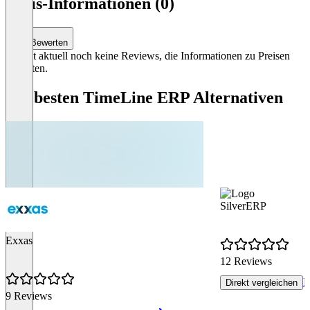
Preis-Informationen (0)
Bewerten
Es gibt aktuell noch keine Reviews, die Informationen zu Preisen
enthalten.
Die besten TimeLine ERP Alternativen
SilverERP
Exxas
12 Reviews
P
Direkt vergleichen
9 Reviews