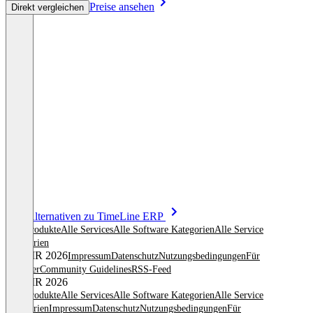
Preise ansehen
Direkt vergleichen
Item
Alle Alternativen zu TimeLine ERP
1
Alle Produkte
Alle Services
Alle Software Kategorien
Alle Service
of
Kategorien
8
© OMR 2026
Impressum
Datenschutz
Nutzungsbedingungen
Für
Anbieter
Community Guidelines
RSS-Feed
© OMR 2026
Alle Produkte
Alle Services
Alle Software Kategorien
Alle Service
Kategorien
Impressum
Datenschutz
Nutzungsbedingungen
Für