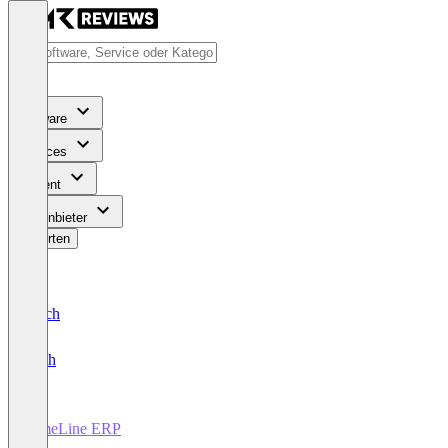
Software
Services
Content
Für Anbieter
Bewerten
Deutsch
English
TimeLine ERP