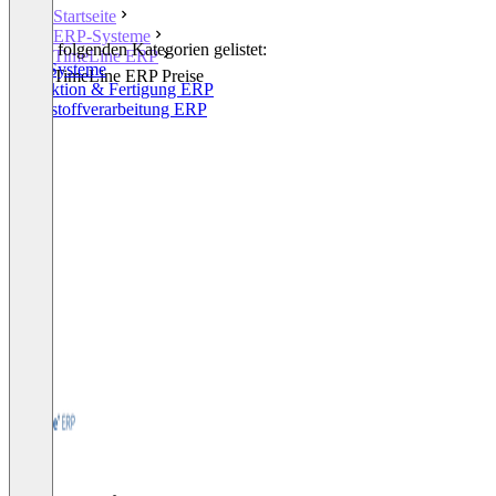
Startseite
ERP-Systeme
In den folgenden Kategorien gelistet:
TimeLine ERP
ERP-Systeme
TimeLine ERP Preise
Produktion & Fertigung ERP
Kunststoffverarbeitung ERP