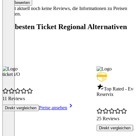
Bewerten
Es gibt aktuell noch keine Reviews, die Informationen zu Preisen
enthalten.
Die besten Ticket Regional Alternativen
ticket i/O
Top Rated - Eve
Reservix
11 Reviews
Preise ansehen
Direkt vergleichen
25 Reviews
P
Direkt vergleichen