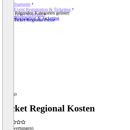
Startseite
Event Registration & Ticketing
In den folgenden Kategorien gelistet:
Ticket Regional
Event Registration & Ticketing
Ticket Regional Preise
Ticket Regional Kosten
(0 Bewertungen)