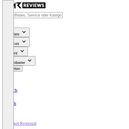
Software
Services
Content
Für Anbieter
Bewerten
Deutsch
English
Ticket Regional