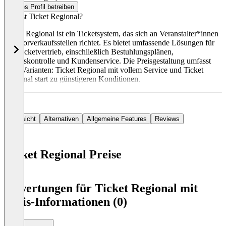
Dieses Profil betreiben
Was ist Ticket Regional?
Ticket Regional ist ein Ticketsystem, das sich an Veranstalter*innen
und Vorverkaufsstellen richtet. Es bietet umfassende Lösungen für
den Ticketvertrieb, einschließlich Bestuhlungsplänen,
Einlasskontrolle und Kundenservice. Die Preisgestaltung umfasst
zwei Varianten: Ticket Regional mit vollem Service und Ticket
Regional start zu günstigeren Konditionen.
Übersicht
Alternativen
Allgemeine Features
Reviews
Ticket Regional Preise
Item
1
Bewertungen für Ticket Regional mit
of
Preis-Informationen (0)
0