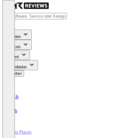
Software
Services
Content
Für Anbieter
Bewerten
Deutsch
English
ti&m Places