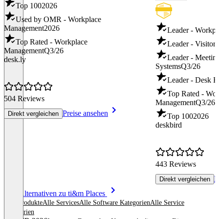
Top 100
2026
Used by OMR - Workplace
Management
2026
Leader - Workp
Top Rated - Workplace
Leader - Visito
Management
Q3/26
Leader - Meeti
desk.ly
Systems
Q3/26
Leader - Desk 
Top Rated - Wor
504 Reviews
Management
Q3/26
Preise ansehen
Direkt vergleichen
Top 100
2026
deskbird
443 Reviews
P
Direkt vergleichen
Item
Alle Alternativen zu ti&m Places
1
Alle Produkte
Alle Services
Alle Software Kategorien
Alle Service
of
Kategorien
8