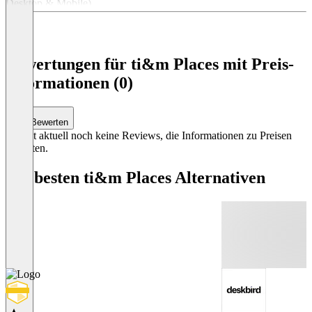
Desktop & Mobile)
Integration mit Microsoft 365 (Identity and
Access Management)
Automatische Benutzerzuweisung
Bewertungen für ti&m Places mit Preis-
Kostenloser E-Mail-Support
Informationen (0)
Inkognito-Buchung
Item
1
Bewerten
of
Es gibt aktuell noch keine Reviews, die Informationen zu Preisen
3
enthalten.
Die besten ti&m Places Alternativen