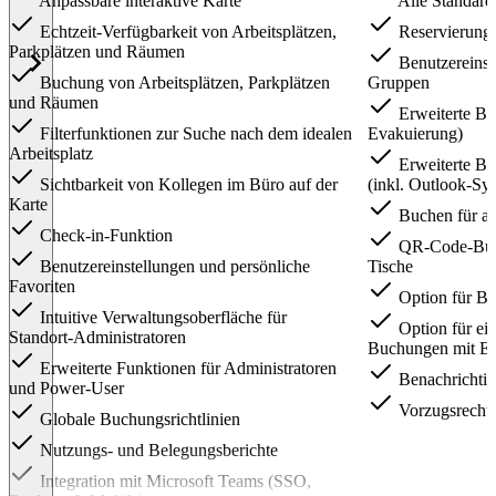
Anpassbare interaktive Karte
Alle Standard
Echtzeit-Verfügbarkeit von Arbeitsplätzen,
Reservierungsr
Parkplätzen und Räumen
Benutzereins
Buchung von Arbeitsplätzen, Parkplätzen
Gruppen
und Räumen
Erweiterte Ber
Filterfunktionen zur Suche nach dem idealen
Evakuierung)
Arbeitsplatz
Erweiterte B
Sichtbarkeit von Kollegen im Büro auf der
(inkl. Outlook-Sy
Karte
Buchen für a
Check-in-Funktion
QR-Code-Buch
Benutzereinstellungen und persönliche
Tische
Favoriten
Option für Bu
Intuitive Verwaltungsoberfläche für
Option für ei
Standort-Administratoren
Buchungen mit Er
Erweiterte Funktionen für Administratoren
Benachrichti
und Power-User
Vorzugsrecht
Globale Buchungsrichtlinien
Nutzungs- und Belegungsberichte
Integration mit Microsoft Teams (SSO,