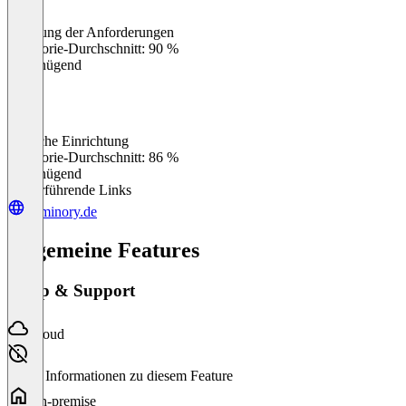
Erfüllung der Anforderungen
0
%
Kategorie-Durchschnitt: 90 %
Ungenügend
Einfache Einrichtung
0
%
Kategorie-Durchschnitt: 86 %
Ungenügend
Weiterführende Links
terminory.de
Allgemeine Features
Setup & Support
Cloud
Keine Informationen zu diesem Feature
On-premise