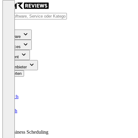
Software
Services
Content
Für Anbieter
Bewerten
Deutsch
English
Business Scheduling