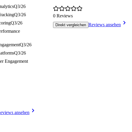
nalytics
Q3/26
Tracking
Q3/26
0 Reviews
coring
Q3/26
Reviews ansehen
Direkt vergleichen
Performance
Engagement
Q3/26
latforms
Q3/26
mer Engagement
eviews ansehen