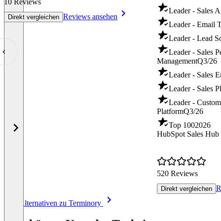
10 Reviews
Leader - Sales A
Reviews ansehen
Direkt vergleichen
Leader - Email 
Leader - Lead S
Leader - Sales 
Management
Q3/26
Leader - Sales 
Leader - Sales P
Leader - Custo
Platform
Q3/26
Top 100
2026
HubSpot Sales Hub
520 Reviews
R
Direkt vergleichen
Item
Alle Alternativen zu Terminory
1
of