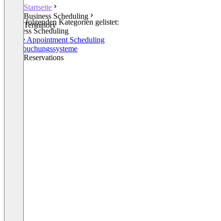
Startseite
Business Scheduling
In den folgenden Kategorien gelistet:
Terminory
Business Scheduling
Online Appointment Scheduling
Raumbuchungssysteme
Other Reservations