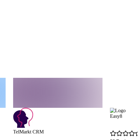
Easy8
TelMarkt CRM