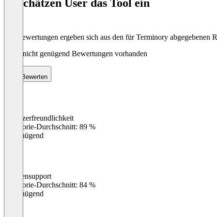
So schätzen User das Tool ein
8
Die Bewertungen ergeben sich aus den für Terminory abgegebenen 
Noch nicht genügend Bewertungen vorhanden
Bewerten
Benutzerfreundlichkeit
0
%
Kategorie-Durchschnitt: 89 %
Ungenügend
Kundensupport
0
%
Kategorie-Durchschnitt: 84 %
Ungenügend