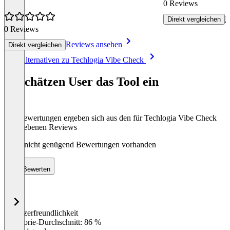
0 Reviews
R
Direkt vergleichen
0 Reviews
Reviews ansehen
Direkt vergleichen
Item
Alle Alternativen zu Techlogia Vibe Check
1
of
So schätzen User das Tool ein
2
Die Bewertungen ergeben sich aus den für Techlogia Vibe Check
abgegebenen Reviews
Noch nicht genügend Bewertungen vorhanden
Bewerten
Benutzerfreundlichkeit
0
%
Kategorie-Durchschnitt: 86 %