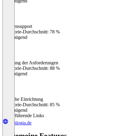
Ungenügend
Kundensupport
0
%
Kategorie-Durchschnitt: 78 %
Ungenügend
Erfüllung der Anforderungen
0
%
Kategorie-Durchschnitt: 88 %
Ungenügend
Einfache Einrichtung
0
%
Kategorie-Durchschnitt: 85 %
Ungenügend
Weiterführende Links
techlogia.de
Allgemeine Features