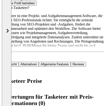
Dieses Profil betreiben
Was ist Tasketeer?
Tasketeer ist eine Projekt- und Aufgabenmanagement-Software, die
sich an SEO-Professionals richtet. Sie ermöglicht die zentrale
Verwaltung von SEO-Projekten und -Aufgaben, fördert die
Zusammenarbeit und optimiert den Workflow. Die Software bietet
Funktionen wie Projektmanagement, Aufgabenverteilung,
Zeitverfolgung und integrierte Datenanalysen. Zudem unterstützt sie
die Erstellung von Angeboten und Rechnungen. Die Preisgestaltung
beginnt bei € 39,00/Monat für kleine Teams und reicht bis zu €
Übersicht
Alternativen
Allgemeine Features
Reviews
Tasketeer Preise
Item
1
Bewertungen für Tasketeer mit Preis-
of
Informationen (0)
0