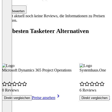
Bewerten
Es gibt aktuell noch keine Reviews, die Informationen zu Preisen
enthalten.
Die besten Tasketeer Alternativen
Microsoft Dynamics 365 Project Operations
Systemhaus.One
0 Reviews
6 Reviews
Preise ansehen
P
Direkt vergleichen
Direkt vergleichen