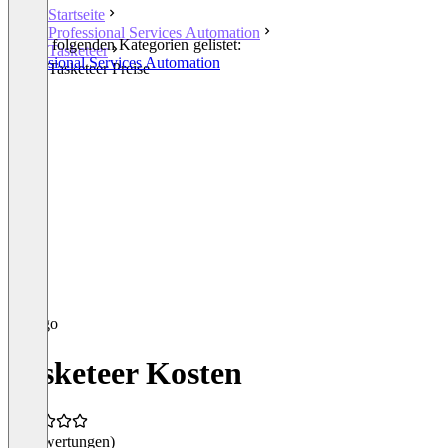
Startseite
Professional Services Automation
In den folgenden Kategorien gelistet:
Tasketeer
Professional Services Automation
Tasketeer Preise
Tasketeer Kosten
(0 Bewertungen)