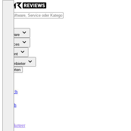
Software
Services
Content
Für Anbieter
Bewerten
Deutsch
English
Tasketeer