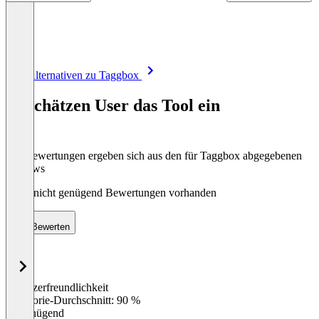
Item
Alle Alternativen zu Taggbox
1
of
So schätzen User das Tool ein
8
Die Bewertungen ergeben sich aus den für Taggbox abgegebenen
Reviews
Noch nicht genügend Bewertungen vorhanden
Bewerten
Benutzerfreundlichkeit
0
%
Kategorie-Durchschnitt: 90 %
Ungenügend