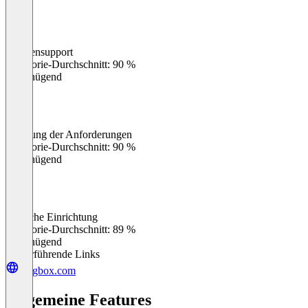
Kundensupport
0
%
Kategorie-Durchschnitt: 90 %
Ungenügend
Erfüllung der Anforderungen
0
%
Kategorie-Durchschnitt: 90 %
Ungenügend
Einfache Einrichtung
0
%
Kategorie-Durchschnitt: 89 %
Ungenügend
Weiterführende Links
taggbox.com
Allgemeine Features