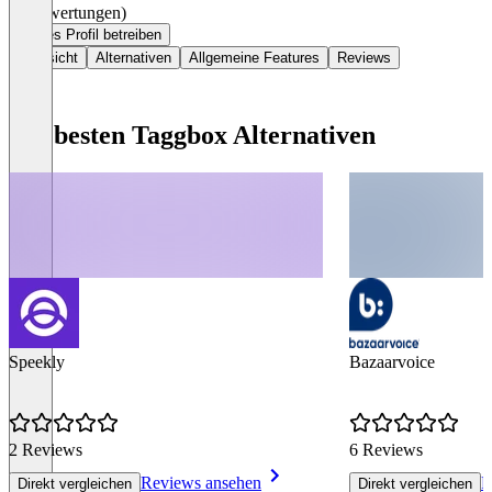
(0 Bewertungen)
Dieses Profil betreiben
Übersicht
Alternativen
Allgemeine Features
Reviews
Die besten Taggbox Alternativen
Speekly
Bazaarvoice
2 Reviews
6 Reviews
Reviews ansehen
R
Direkt vergleichen
Direkt vergleichen