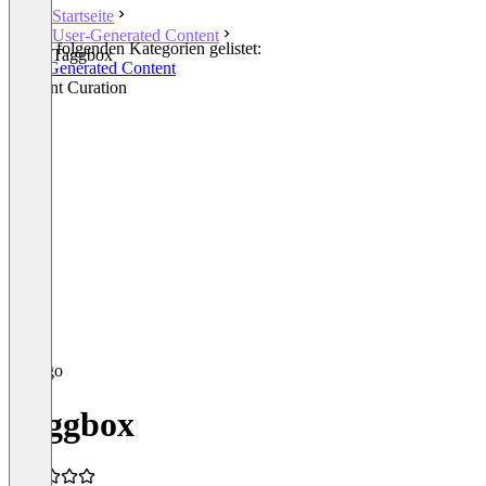
Startseite
User-Generated Content
In den folgenden Kategorien gelistet:
Taggbox
User-Generated Content
Content Curation
Taggbox