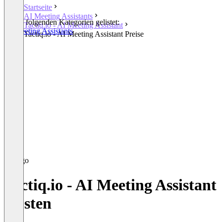
Startseite
AI Meeting Assistants
In den folgenden Kategorien gelistet:
Tactiq.io - AI Meeting Assistant
AI Meeting Assistants
Tactiq.io - AI Meeting Assistant Preise
Tactiq.io - AI Meeting Assistant
Kosten