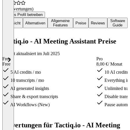
(0 Bewertungen)
Dieses Profil betreiben
Allgemeine
Software
Übersicht
Alternativen
Preise
Reviews
Features
Guide
Tactiq.io - AI Meeting Assistant Preise
Zuletzt aktualisiert im Juli 2025
Free
Pro
Free
8,00 €
/ Monat
5 AI credits / mo
10 AI credits 
10 transcripts / mo
Everything in
AI generated insights
Unlimited tran
Share & export transcripts
Disable transcr
AI Workflows (New)
Pause automati
Item
1
Bewertungen für Tactiq.io - AI Meeting
of