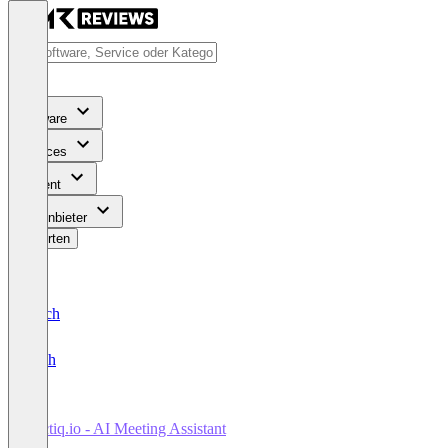
Software
Services
Content
Für Anbieter
Bewerten
Deutsch
English
Tactiq.io - AI Meeting Assistant