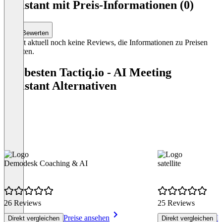
Assistant mit Preis-Informationen (0)
4
Bewerten
Es gibt aktuell noch keine Reviews, die Informationen zu Preisen
enthalten.
Die besten Tactiq.io - AI Meeting
Assistant Alternativen
Demodesk Coaching & AI
satellite
26 Reviews
25 Reviews
Preise ansehen
P
Direkt vergleichen
Direkt vergleichen