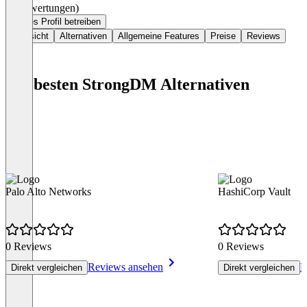
(0 Bewertungen)
Dieses Profil betreiben
Übersicht
Alternativen
Allgemeine Features
Preise
Reviews
Die besten StrongDM Alternativen
Palo Alto Networks
HashiCorp Vault
0 Reviews
0 Reviews
Reviews ansehen
R
Direkt vergleichen
Direkt vergleichen