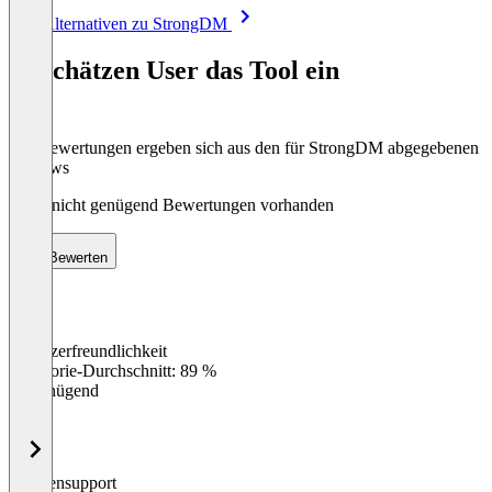
Item
Alle Alternativen zu StrongDM
1
of
So schätzen User das Tool ein
8
Die Bewertungen ergeben sich aus den für StrongDM abgegebenen
Reviews
Noch nicht genügend Bewertungen vorhanden
Bewerten
Benutzerfreundlichkeit
0
%
Kategorie-Durchschnitt: 89 %
Ungenügend
Kundensupport
0
%