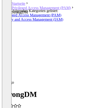
Startseite
Privileged Access Management (PAM)
In den folgenden Kategorien gelistet:
StrongDM
Privileged Access Management (PAM)
Identity and Access Management (IAM)
StrongDM