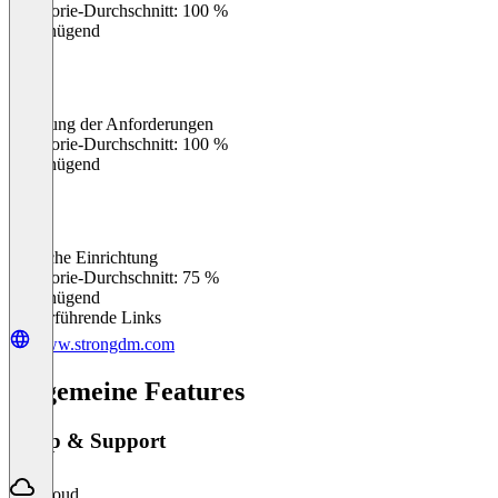
Kategorie-Durchschnitt: 100 %
Ungenügend
Erfüllung der Anforderungen
0
%
Kategorie-Durchschnitt: 100 %
Ungenügend
Einfache Einrichtung
0
%
Kategorie-Durchschnitt: 75 %
Ungenügend
Weiterführende Links
www.strongdm.com
Allgemeine Features
Setup & Support
Cloud