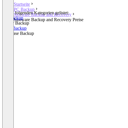
Startseite
PC Backup
In den folgenden Kategorien gelistet:
Storware Backup and Recovery
PC Backup
Storware Backup and Recovery Preise
Server Backup
SaaS Backup
Database Backup