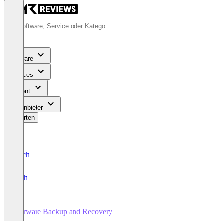
Software
Services
Content
Für Anbieter
Bewerten
Deutsch
English
Storware Backup and Recovery