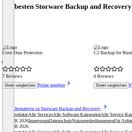
Die besten Storware Backup and Recovery
Cove Data Protection
C2 Backup for Busi
7 Reviews
0 Reviews
Preise ansehen
P
Direkt vergleichen
Direkt vergleichen
Item
Alle Alternativen zu Storware Backup and Recovery
1
Alle Produkte
Alle Services
Alle Software Kategorien
Alle Service Kat
of
© OMR 2026
Impressum
Datenschutz
Nutzungsbedingungen
Für Anbie
8
© OMR 2026