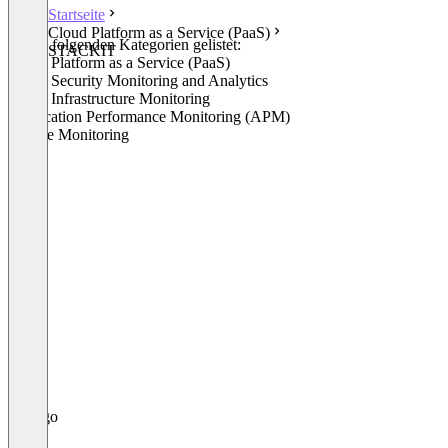
Startseite
Cloud Platform as a Service (PaaS)
In den folgenden Kategorien gelistet:
STACKIT
Cloud Platform as a Service (PaaS)
Cloud Security Monitoring and Analytics
Cloud Infrastructure Monitoring
Application Performance Monitoring (APM)
Logfile Monitoring
+10