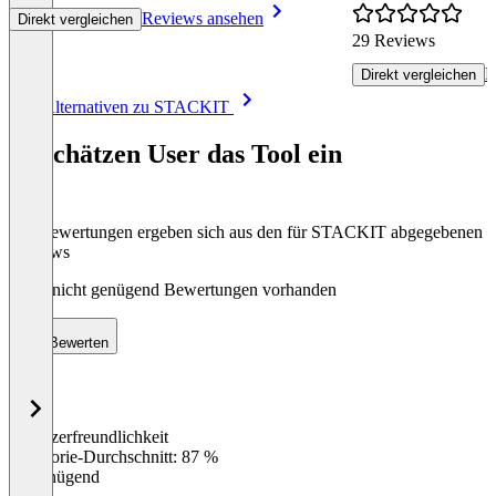
Reviews ansehen
Direkt vergleichen
29 Reviews
R
Direkt vergleichen
Item
Alle Alternativen zu STACKIT
1
of
So schätzen User das Tool ein
8
Die Bewertungen ergeben sich aus den für STACKIT abgegebenen
Reviews
Noch nicht genügend Bewertungen vorhanden
Bewerten
Benutzerfreundlichkeit
0
%
Kategorie-Durchschnitt: 87 %
Ungenügend