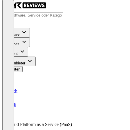
Software
Services
Content
Für Anbieter
Bewerten
Deutsch
English
Cloud Platform as a Service (PaaS)