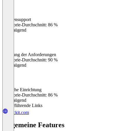
Kundensupport
0
%
Kategorie-Durchschnitt: 86 %
Ungenügend
Erfüllung der Anforderungen
0
%
Kategorie-Durchschnitt: 90 %
Ungenügend
Einfache Einrichtung
0
%
Kategorie-Durchschnitt: 86 %
Ungenügend
Weiterführende Links
stackit.com
Allgemeine Features