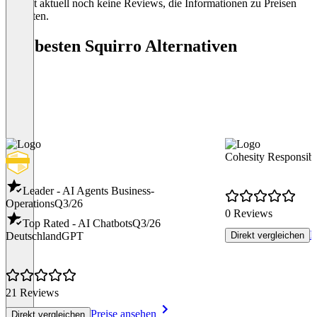
Es gibt aktuell noch keine Reviews, die Informationen zu Preisen
enthalten.
Die besten Squirro Alternativen
Cohesity Responsibl
Leader - AI Agents Business-
Operations
Q3/26
0 Reviews
Top Rated - AI Chatbots
Q3/26
P
DeutschlandGPT
Direkt vergleichen
21 Reviews
Preise ansehen
Direkt vergleichen