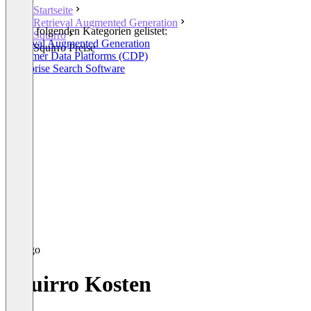
Startseite
Retrieval Augmented Generation
In den folgenden Kategorien gelistet:
Squirro
Retrieval Augmented Generation
Squirro Preise
Customer Data Platforms (CDP)
Enterprise Search Software
Squirro Kosten