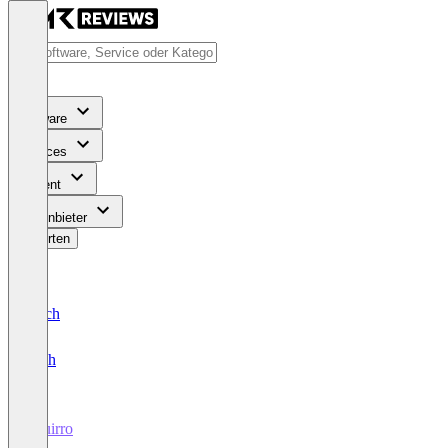
Software
Services
Content
Für Anbieter
Bewerten
Deutsch
English
Squirro