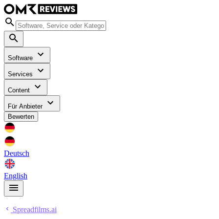
Software
Services
Content
Für Anbieter
Bewerten
Deutsch
English
Spreadfilms.ai