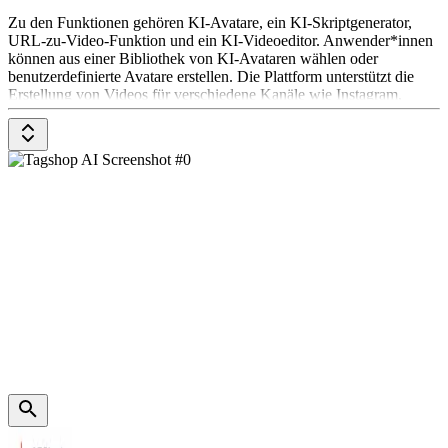
Zu den Funktionen gehören KI-Avatare, ein KI-Skriptgenerator,
URL-zu-Video-Funktion und ein KI-Videoeditor. Anwender*innen
können aus einer Bibliothek von KI-Avataren wählen oder
benutzerdefinierte Avatare erstellen. Die Plattform unterstützt die
Erstellung von Videos für verschiedene Kanäle wie Instagram,
Facebook, TikTok und YouTube.
Die Preisgestaltung ist auf der Website einsehbar.