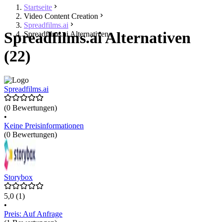
Startseite
Video Content Creation
Spreadfilms.ai
Spreadfilms.ai Alternativen
Spreadfilms.ai Alternativen
(22)
Spreadfilms.ai
(0 Bewertungen)
•
Keine Preisinformationen
(0 Bewertungen)
Storybox
5,0
(1)
•
Preis: Auf Anfrage