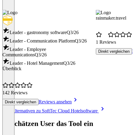
rainmaker.travel
Leader - gastronomy software
Q3/26
Leader - Communication Platform
Q3/26
1 Reviews
Leader - Employee
R
Direkt vergleichen
Communications
Q3/26
Leader - Hotel Management
Q3/26
Überblick
142 Reviews
Reviews ansehen
Direkt vergleichen
Item
Alle Alternativen zu SoftTec Cloud Hotelsoftware
1
of
So schätzen User das Tool ein
8