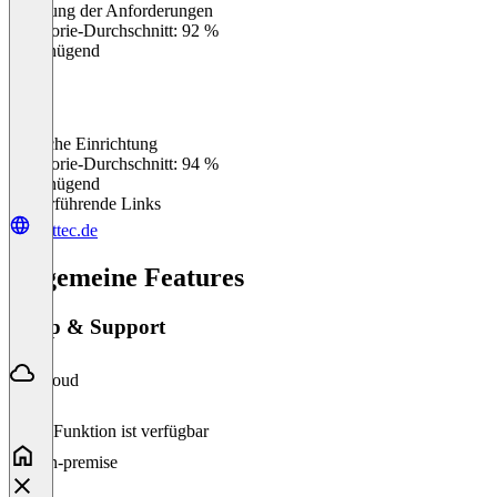
Erfüllung der Anforderungen
0
%
Kategorie-Durchschnitt: 92 %
Ungenügend
Einfache Einrichtung
0
%
Kategorie-Durchschnitt: 94 %
Ungenügend
Weiterführende Links
softtec.de
Allgemeine Features
Setup & Support
Cloud
Diese Funktion ist verfügbar
On-premise