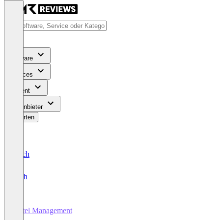
Software
Services
Content
Für Anbieter
Bewerten
Deutsch
English
Hotel Management