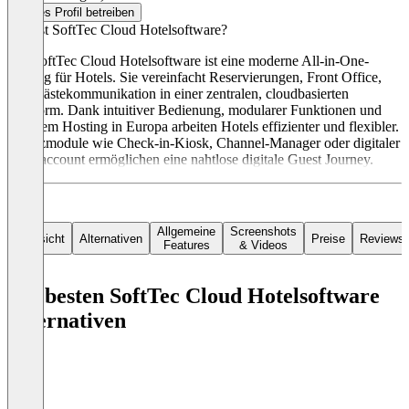
Dieses Profil betreiben
Was ist SoftTec Cloud Hotelsoftware?
Die SoftTec Cloud Hotelsoftware ist eine moderne All-in-One-
Lösung für Hotels. Sie vereinfacht Reservierungen, Front Office,
und Gästekommunikation in einer zentralen, cloudbasierten
Plattform. Dank intuitiver Bedienung, modularer Funktionen und
sicherem Hosting in Europa arbeiten Hotels effizienter und flexibler.
Zusatzmodule wie Check-in-Kiosk, Channel-Manager oder digitaler
Gästeaccount ermöglichen eine nahtlose digitale Guest Journey.
Allgemeine
Screenshots
Übersicht
Alternativen
Preise
Reviews
Features
& Videos
Die besten SoftTec Cloud Hotelsoftware
Alternativen