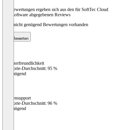
Die Bewertungen ergeben sich aus den für SoftTec Cloud
Hotelsoftware abgegebenen Reviews
Noch nicht genügend Bewertungen vorhanden
Bewerten
Benutzerfreundlichkeit
0
%
Kategorie-Durchschnitt: 95 %
Ungenügend
Kundensupport
0
%
Kategorie-Durchschnitt: 96 %
Ungenügend