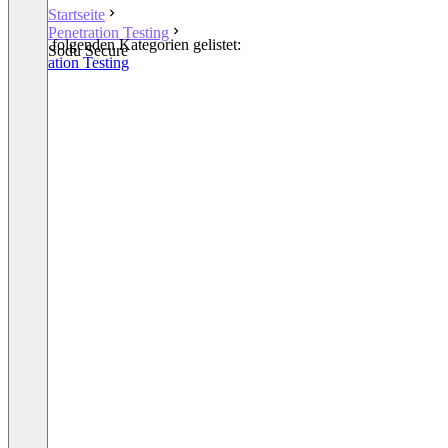
Startseite
Penetration Testing
In den folgenden Kategorien gelistet:
Sodu Secure
Penetration Testing