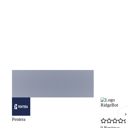
RidgeBot
Pentera
0 Reviews