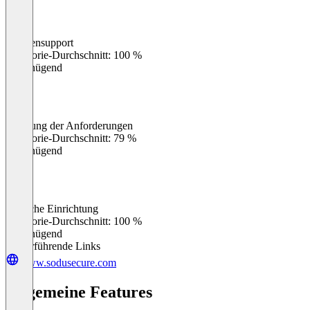
Kundensupport
0
%
Kategorie-Durchschnitt: 100 %
Ungenügend
Erfüllung der Anforderungen
0
%
Kategorie-Durchschnitt: 79 %
Ungenügend
Einfache Einrichtung
0
%
Kategorie-Durchschnitt: 100 %
Ungenügend
Weiterführende Links
www.sodusecure.com
Allgemeine Features