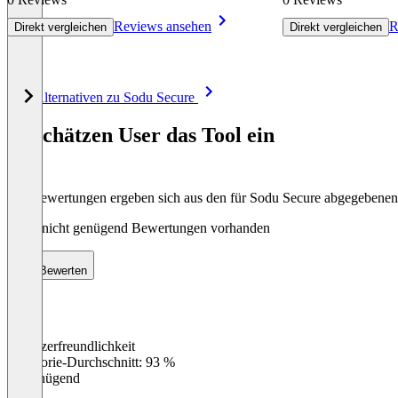
Reviews ansehen
R
Direkt vergleichen
Direkt vergleichen
Item
Alle Alternativen zu Sodu Secure
1
of
So schätzen User das Tool ein
8
Die Bewertungen ergeben sich aus den für Sodu Secure abgegebene
Noch nicht genügend Bewertungen vorhanden
Bewerten
Benutzerfreundlichkeit
0
%
Kategorie-Durchschnitt: 93 %
Ungenügend