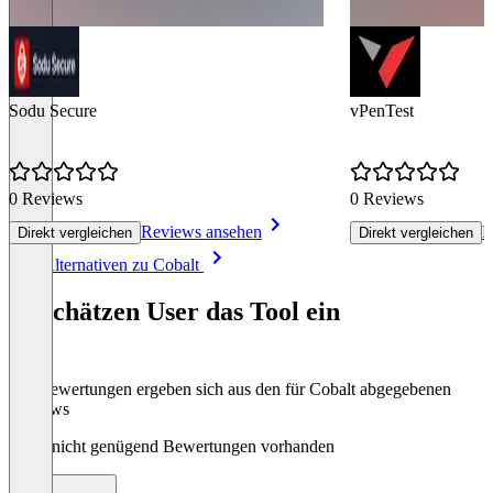
Sodu Secure
vPenTest
0 Reviews
0 Reviews
Reviews ansehen
R
Direkt vergleichen
Direkt vergleichen
Item
Alle Alternativen zu Cobalt
1
of
So schätzen User das Tool ein
8
Die Bewertungen ergeben sich aus den für Cobalt abgegebenen
Reviews
Noch nicht genügend Bewertungen vorhanden