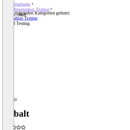
Startseite
Penetration Testing
In den folgenden Kategorien gelistet:
Cobalt
Penetration Testing
Crowd Testing
Cobalt