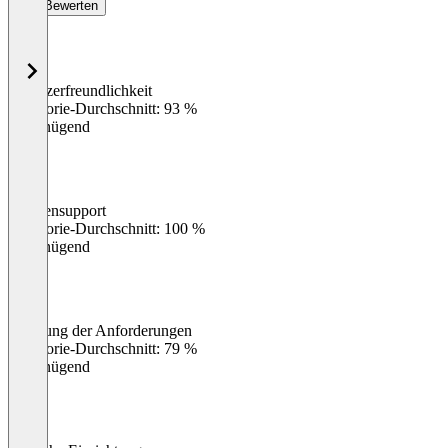
Bewerten
Benutzerfreundlichkeit
0
%
Kategorie-Durchschnitt: 93 %
Ungenügend
Kundensupport
0
%
Kategorie-Durchschnitt: 100 %
Ungenügend
Erfüllung der Anforderungen
0
%
Kategorie-Durchschnitt: 79 %
Ungenügend