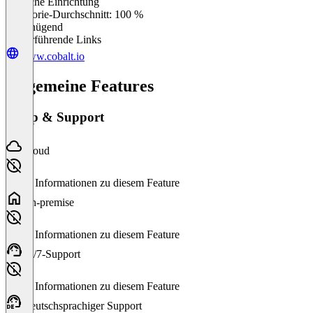
Einfache Einrichtung
0
%
Kategorie-Durchschnitt: 100 %
Ungenügend
Weiterführende Links
www.cobalt.io
Allgemeine Features
Setup & Support
Cloud
Keine Informationen zu diesem Feature
On-premise
Keine Informationen zu diesem Feature
24/7-Support
Keine Informationen zu diesem Feature
Deutschsprachiger Support