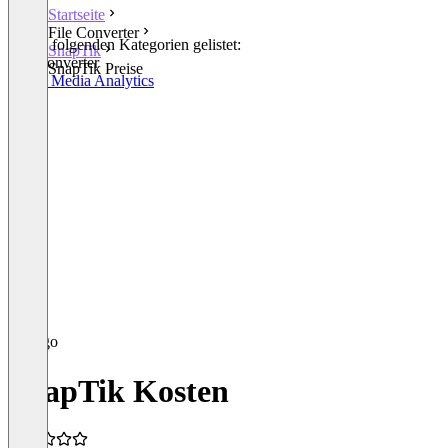
Startseite
File Converter
In den folgenden Kategorien gelistet:
SnapTik
File Converter
SnapTik Preise
Social Media Analytics
SnapTik Kosten