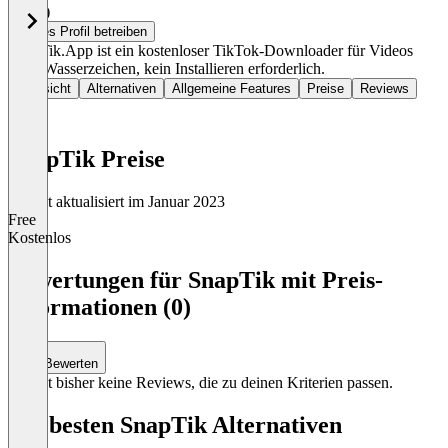
4,5
(1)
Dieses Profil betreiben
SnapTik.App ist ein kostenloser TikTok-Downloader für Videos
ohne Wasserzeichen, kein Installieren erforderlich.
Übersicht
Alternativen
Allgemeine Features
Preise
Reviews
SnapTik Preise
Zuletzt aktualisiert im Januar 2023
Free
Kostenlos
Item
1
Bewertungen für SnapTik mit Preis-
of
Informationen (0)
1
Bewerten
Es gibt bisher keine Reviews, die zu deinen Kriterien passen.
Die besten SnapTik Alternativen