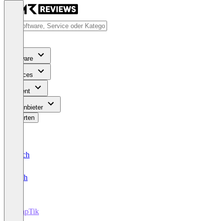
Software
Services
Content
Für Anbieter
Bewerten
Deutsch
English
SnapTik