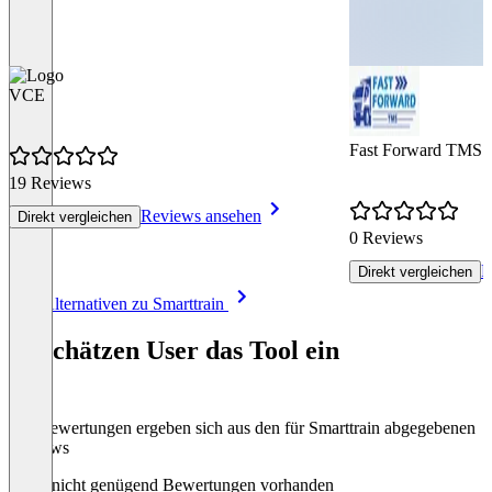
VCE
Fast Forward TMS
19 Reviews
Reviews ansehen
Direkt vergleichen
0 Reviews
R
Direkt vergleichen
Item
Alle Alternativen zu Smarttrain
1
of
So schätzen User das Tool ein
8
Die Bewertungen ergeben sich aus den für Smarttrain abgegebenen
Reviews
Noch nicht genügend Bewertungen vorhanden