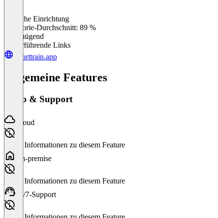
Einfache Einrichtung
0
%
Kategorie-Durchschnitt: 89 %
Ungenügend
Weiterführende Links
smarttrain.app
Allgemeine Features
Setup & Support
Cloud
Keine Informationen zu diesem Feature
On-premise
Keine Informationen zu diesem Feature
24/7-Support
Keine Informationen zu diesem Feature