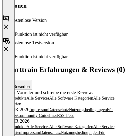
Versionen
Kostenlose Version
Diese Funktion ist nicht verfügbar
Kostenlose Testversion
Diese Funktion ist nicht verfügbar
Smarttrain Erfahrungen & Reviews (0)
Bewerten
Sei ein Vorreiter und schreibe die erste Review.
Alle Produkte
Alle Services
Alle Software Kategorien
Alle Service
Kategorien
© OMR 2026
Impressum
Datenschutz
Nutzungsbedingungen
Für
Anbieter
Community Guidelines
RSS-Feed
© OMR 2026
Alle Produkte
Alle Services
Alle Software Kategorien
Alle Service
Kategorien
Impressum
Datenschutz
Nutzungsbedingungen
Für