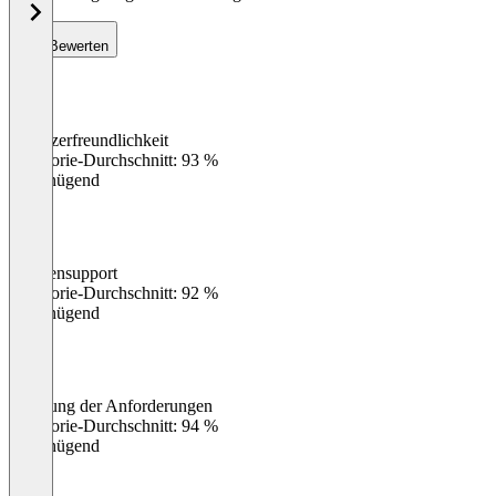
Bewerten
Benutzerfreundlichkeit
0
%
Kategorie-Durchschnitt: 93 %
Ungenügend
Kundensupport
0
%
Kategorie-Durchschnitt: 92 %
Ungenügend
Erfüllung der Anforderungen
0
%
Kategorie-Durchschnitt: 94 %
Ungenügend