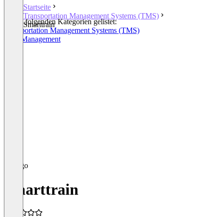
Startseite
Transportation Management Systems (TMS)
In den folgenden Kategorien gelistet:
Smarttrain
Transportation Management Systems (TMS)
Fleet Management
Smarttrain