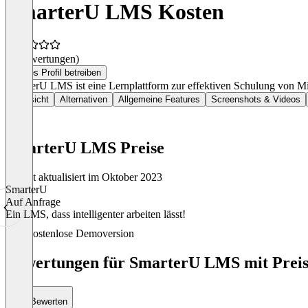
SmarterU LMS Kosten
(0 Bewertungen)
Dieses Profil betreiben
SmarterU LMS ist eine Lernplattform zur effektiven Schulung von M
Übersicht
Alternativen
Allgemeine Features
Screenshots & Videos
SmarterU LMS Preise
Zuletzt aktualisiert im Oktober 2023
SmarterU
Auf Anfrage
Ein LMS, dass intelligenter arbeiten lässt!
Item
Kostenlose Demoversion
1
of
Bewertungen für SmarterU LMS mit Preis
1
Bewerten