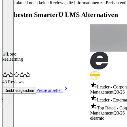
Es gibt aktuell noch keine Reviews, die Informationen zu Preisen enth
Die besten SmarterU LMS Alternativen
keelearning
43 Reviews
Leader - Corpor
Preise ansehen
Direkt vergleichen
Management
Q3/26
Leader - Externa
Top Rated - Cor
Management
Q3/26
elearnio