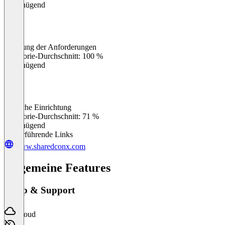
Ungenügend
Erfüllung der Anforderungen
0
%
Kategorie-Durchschnitt: 100 %
Ungenügend
Einfache Einrichtung
0
%
Kategorie-Durchschnitt: 71 %
Ungenügend
Weiterführende Links
www.sharedconx.com
Allgemeine Features
Setup & Support
Cloud