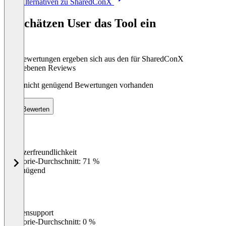
Alle Alternativen zu SharedConX
1
of
So schätzen User das Tool ein
8
Die Bewertungen ergeben sich aus den für SharedConX
abgegebenen Reviews
Noch nicht genügend Bewertungen vorhanden
Bewerten
Benutzerfreundlichkeit
0
%
Kategorie-Durchschnitt: 71 %
Ungenügend
Kundensupport
0
%
Kategorie-Durchschnitt: 0 %