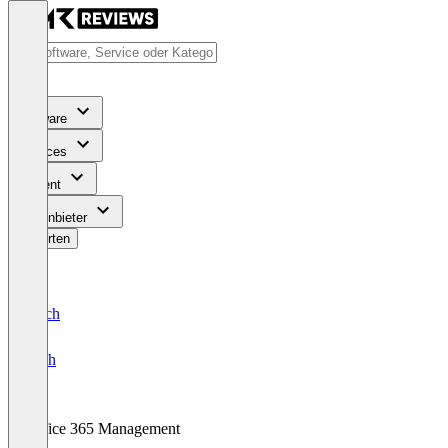
Software
Services
Content
Für Anbieter
Bewerten
Deutsch
English
Office 365 Management