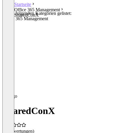
Startseite
Office 365 Management
In den folgenden Kategorien gelistet:
SharedConX
Office 365 Management
SharedConX
(0 Bewertungen)