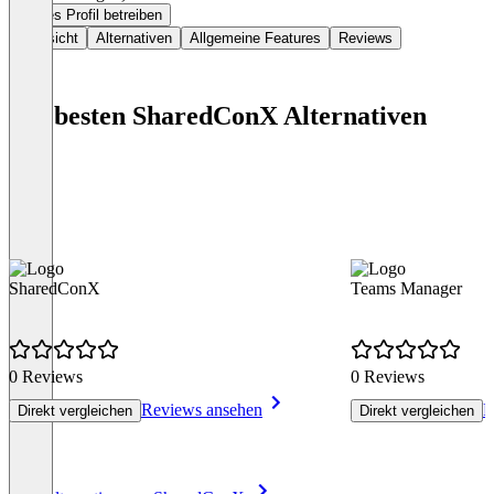
Dieses Profil betreiben
Übersicht
Alternativen
Allgemeine Features
Reviews
Die besten SharedConX Alternativen
SharedConX
Teams Manager
0 Reviews
0 Reviews
Reviews ansehen
R
Direkt vergleichen
Direkt vergleichen
Item