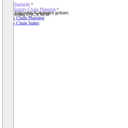
Startseite
Supply Chain Planning
In den folgenden Kategorien gelistet:
Setlog OSCA SCM
Supply Chain Planning
Supply Chain Suites