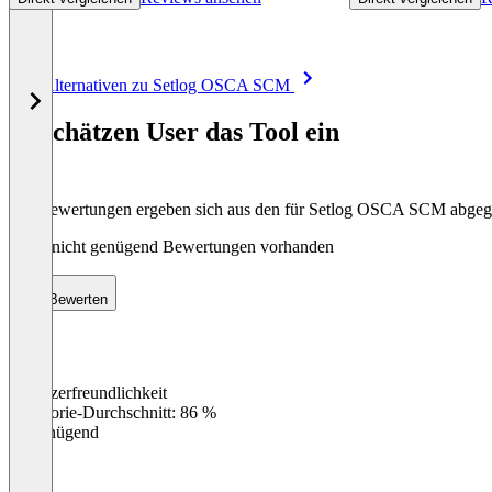
Item
Alle Alternativen zu Setlog OSCA SCM
1
of
So schätzen User das Tool ein
8
Die Bewertungen ergeben sich aus den für Setlog OSCA SCM abge
Noch nicht genügend Bewertungen vorhanden
Bewerten
Benutzerfreundlichkeit
0
%
Kategorie-Durchschnitt: 86 %
Ungenügend