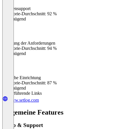
Kundensupport
0
%
Kategorie-Durchschnitt: 92 %
Ungenügend
Erfüllung der Anforderungen
0
%
Kategorie-Durchschnitt: 94 %
Ungenügend
Einfache Einrichtung
0
%
Kategorie-Durchschnitt: 87 %
Ungenügend
Weiterführende Links
www.setlog.com
Allgemeine Features
Setup & Support